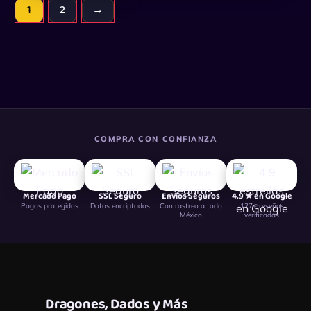
1
2
→
COMPRA CON CONFIANZA
Mercado Pago
SSL Seguro
Envíos Seguros
4.9 ★ en Google
Pagos protegidos
Datos encriptados
Con rastreo a todo
127+ reseñas
México
verificadas
Dragones, Dados y Más