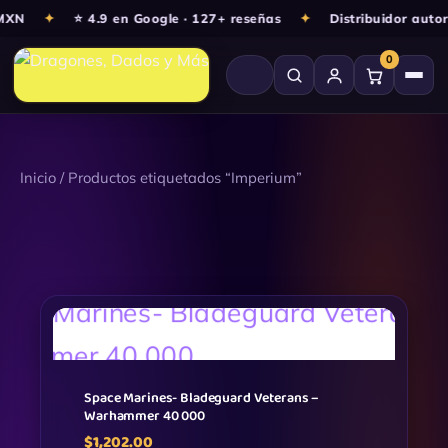
Ir
✦
⭐ 4.9 en Google · 127+ reseñas
✦
Distribuidor autoriz
al
0
contenido
Inicio
/ Productos etiquetados “Imperium”
Space Marines- Bladeguard Veterans –
Warhammer 40 000
$
1,202.00