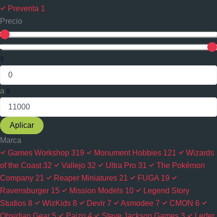
Preventa
1
Precio
$
a
$
Aplicar
Marca
Games Workshop
319
Monument Hobbies
121
Wizards
of the Coast
32
Vallejo
32
Ultra Pro
31
The Pokémon
Company
21
Reaper Miniatures
21
FUGA
19
Ravensburger
15
Mission Models
10
Legend Story
Studios
8
WizKids
8
Devir
7
Asmodee
7
CMON
6
Obsidian Gear
5
Paizo
4
Steve Jackson Games
3
Leder