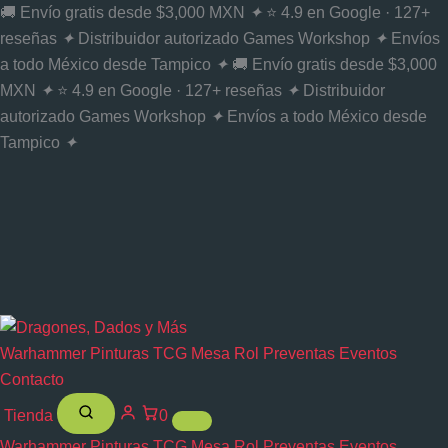
Ir
🚚 Envío gratis desde $3,000 MXN
✦
⭐ 4.9 en Google · 127+
al
reseñas
✦
Distribuidor autorizado Games Workshop
✦
Envíos
contenido
a todo México desde Tampico
✦
🚚 Envío gratis desde $3,000
MXN
✦
⭐ 4.9 en Google · 127+ reseñas
✦
Distribuidor
autorizado Games Workshop
✦
Envíos a todo México desde
Tampico
✦
Warhammer
Pinturas
TCG
Mesa
Rol
Preventas
Eventos
Contacto
Tienda
0
Warhammer
Pinturas
TCG
Mesa
Rol
Preventas
Eventos