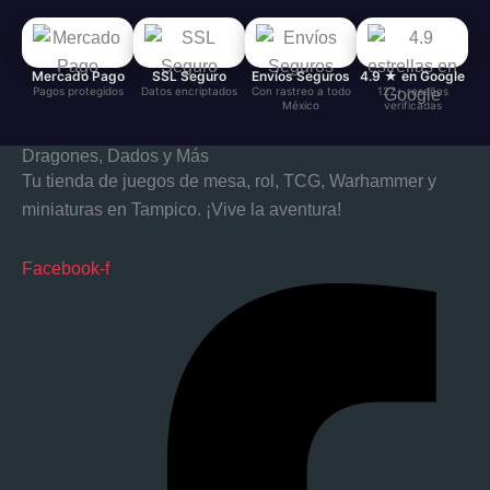
Mercado Pago
SSL Seguro
Envíos Seguros
4.9 ★ en Google
Pagos protegidos
Datos encriptados
Con rastreo a todo
127+ reseñas
México
verificadas
Dragones, Dados y Más
Tu tienda de juegos de mesa, rol, TCG, Warhammer y
miniaturas en Tampico. ¡Vive la aventura!
Facebook-f