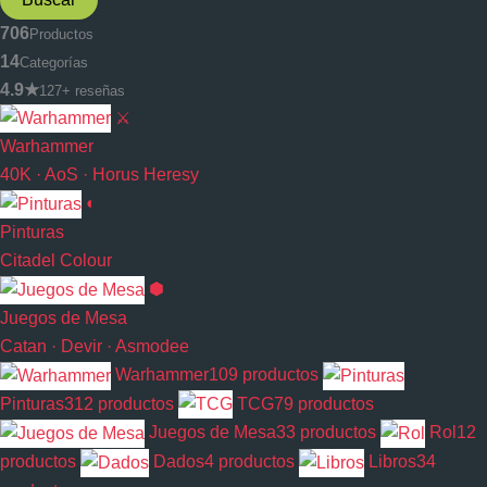
706
Productos
14
Categorías
4.9★
127+ reseñas
⚔
Warhammer
40K · AoS · Horus Heresy
◐
Pinturas
Citadel Colour
⬢
Juegos de Mesa
Catan · Devir · Asmodee
Warhammer
109 productos
Pinturas
312 productos
TCG
79 productos
Juegos de Mesa
33 productos
Rol
12
productos
Dados
4 productos
Libros
34