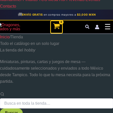
Contacto
🚚
ENVÍO GRATIS
en compras mayores a
$3,000 MXN
Buscar...
☰
Inicio
/
Tienda
Todo el catálogo en un solo lugar
La tienda del
hobby
Miniaturas, pinturas, cartas y juegos de mesa —
cuidadosamente seleccionados y enviados a todo México
desde Tampico. Todo lo que tu mesa necesita para la próxima
partida.
Buscar