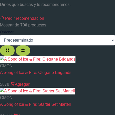
Dinos qué buscas y te recomendamos.
Pedir recomendación
Mostrando
706
productos
Ordenar
CMON
A Song of Ice & Fire: Clegane Brigands
$878
Agregar
CMON
A Song of Ice & Fire: Starter Set Martell