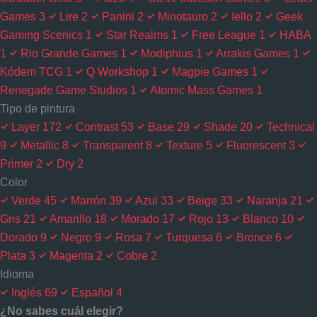
Games
3
Lire
2
Panini
2
Minotauro
2
Iello
2
Geek
Gaming Scenics
1
Star Realms
1
Free League
1
HABA
1
Rio Grande Games
1
Modiphius
1
Arrakis Games
1
Kódem TCG
1
Q Workshop
1
Magpie Games
1
Renegade Game Studios
1
Atomic Mass Games
1
Tipo de pintura
Layer
172
Contrast
53
Base
29
Shade
20
Technical
9
Metallic
8
Transparent
8
Texture
5
Fluorescent
3
Primer
2
Dry
2
Color
Verde
45
Marrón
39
Azul
33
Beige
33
Naranja
21
Gris
21
Amarillo
18
Morado
17
Rojo
13
Blanco
10
Dorado
9
Negro
9
Rosa
7
Turquesa
6
Bronce
6
Plata
3
Magenta
2
Cobre
2
Idioma
Inglés
69
Español
4
¿No sabes cuál elegir?