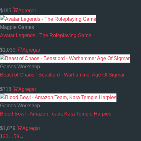
$185
Agregar
Magpie Games
Avatar Legends - The Roleplaying Game
$1,030
Agregar
Games Workshop
Beast of Chaos - Beastlord - Warhammer Age Of Sigmar
$718
Agregar
Games Workshop
Blood Bowl - Amazon Team, Kara Temple Harpies
$1,079
Agregar
1
2
3
…
59
→