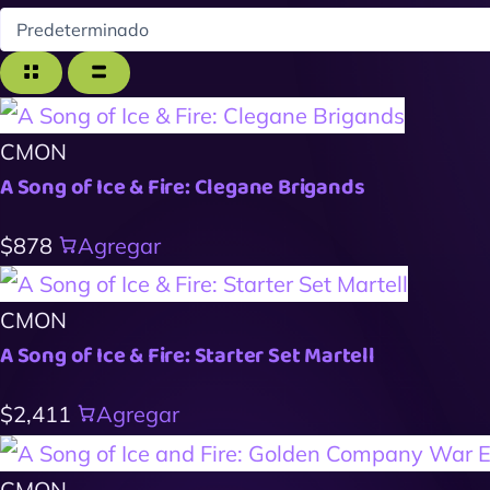
CMON
A Song of Ice & Fire: Clegane Brigands
$878
Agregar
CMON
A Song of Ice & Fire: Starter Set Martell
$2,411
Agregar
CMON