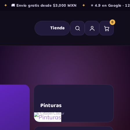
 Envío gratis desde $3,000 MXN
✦
⭐ 4.9 en Google · 127+ res
0
Tienda
Pinturas
Citadel Colour