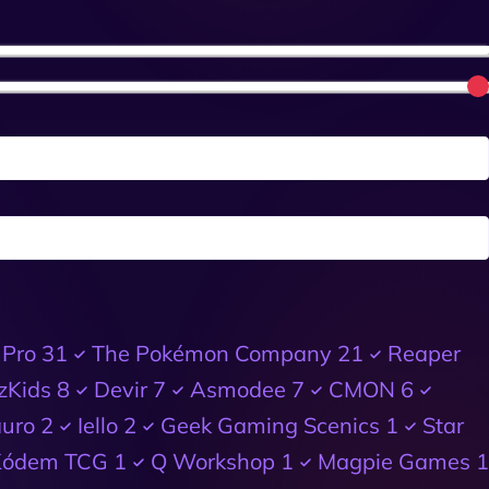
 Pro
31
The Pokémon Company
21
Reaper
zKids
8
Devir
7
Asmodee
7
CMON
6
auro
2
Iello
2
Geek Gaming Scenics
1
Star
Kódem TCG
1
Q Workshop
1
Magpie Games
1