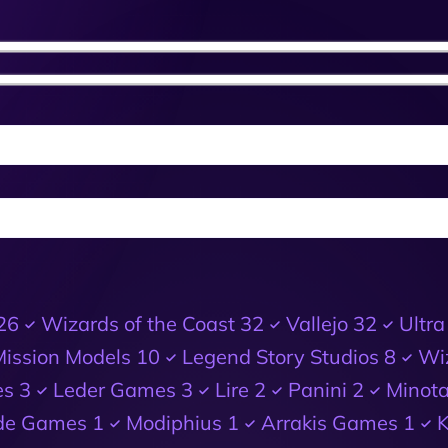
26
Wizards of the Coast
32
Vallejo
32
Ultra
Mission Models
10
Legend Story Studios
8
Wi
es
3
Leder Games
3
Lire
2
Panini
2
Minot
de Games
1
Modiphius
1
Arrakis Games
1