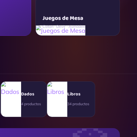
Juegos de Mesa
Catan · Devir · Asmodee
Dados
Libros
4 productos
34 productos