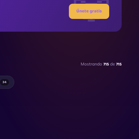
Únete gratis
715
715
Mostrando
de
34