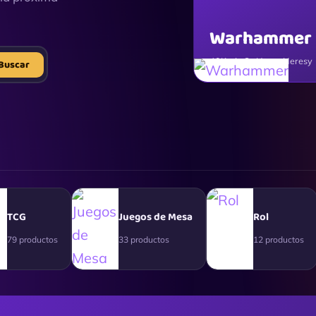
Warhammer
40K · AoS · Horus Heresy
Buscar
TCG
Juegos de Mesa
Rol
79 productos
33 productos
12 productos