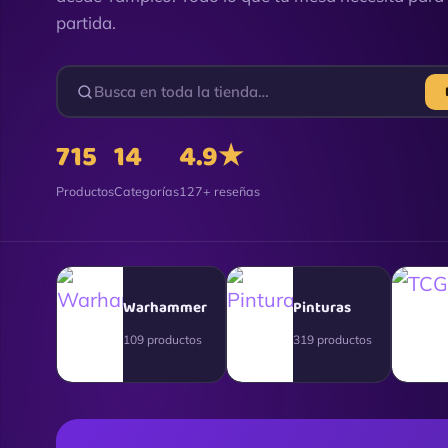
partida.
715
14
4.9★
Productos
Categorías
127+ reseñas
Warhammer
Pinturas
109 productos
319 productos