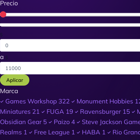
Precio
$
a
$
Aplicar
Marca
Games Workshop
322
Monument Hobbies
1
Miniatures
21
FUGA
19
Ravensburger
15
Obsidian Gear
5
Paizo
4
Steve Jackson Gam
Realms
1
Free League
1
HABA
1
Rio Gran