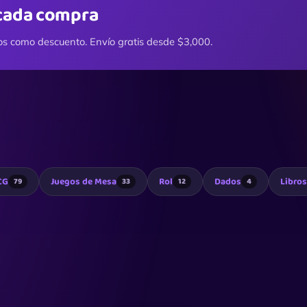
cada compra
os como descuento. Envío gratis desde $3,000.
CG
Juegos de Mesa
Rol
Dados
Libros
79
33
12
4