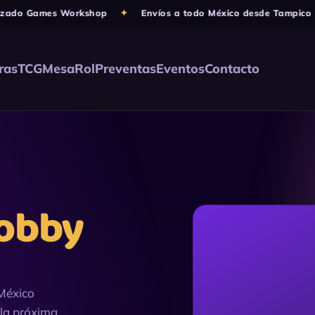
 Games Workshop
✦
Envíos a todo México desde Tampico
✦

ras
TCG
Mesa
Rol
Preventas
Eventos
Contacto
obby
México
 la próxima