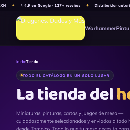
Ir
✦
⭐ 4.9 en Google · 127+ reseñas
✦
Distribuidor autorizado
al
contenido
Warhammer
Pintu
Inicio
/
Tienda
TODO EL CATÁLOGO EN UN SOLO LUGAR
La tienda del
h
Miniaturas, pinturas, cartas y juegos de mesa —
cuidadosamente seleccionados y enviados a todo 
desde Tampico. Todo lo que tu mesa necesita para