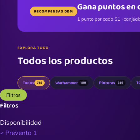
Gana puntos en 
RECOMPENSAS DDM
1 punto por cada $1 · canjéal
EXPLORA TODO
Todos los productos
Todos
Warhammer
Pinturas
T
715
109
319
Filtros
Filtros
Disponibilidad
Preventa
1