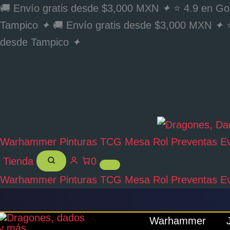
Ir
🚚 Envío gratis desde $3,000 MXN
✦
⭐ 4.9 en Go
al
Tampico
✦
🚚 Envío gratis desde $3,000 MXN
✦
⭐
contenido
desde Tampico
✦
Warhammer
Pinturas
TCG
Mesa
Rol
Preventas
E
Tienda
0
Warhammer
Pinturas
TCG
Mesa
Rol
Preventas
E
Buscar...
Warhammer