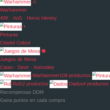
⚔
Warhammer
40K · AoS · Horus Heresy
◐
Pinturas
Citadel Colour
⬢
Juegos de Mesa
Catan · Devir · Asmodee
Warhammer
109 productos
Rol
12 productos
Dados
4 productos
Recompensas DDM
Gana puntos en cada compra