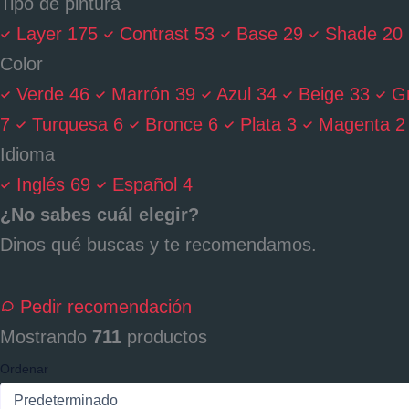
Tipo de pintura
Layer
175
Contrast
53
Base
29
Shade
20
Color
Verde
46
Marrón
39
Azul
34
Beige
33
Gr
7
Turquesa
6
Bronce
6
Plata
3
Magenta
2
Idioma
Inglés
69
Español
4
¿No sabes cuál elegir?
Dinos qué buscas y te recomendamos.
Pedir recomendación
Mostrando
711
productos
Ordenar