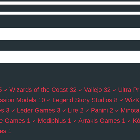
5
Wizards of the Coast
32
Vallejo
32
Ultra P
ssion Models
10
Legend Story Studios
8
WizK
es
3
Leder Games
3
Lire
2
Panini
2
Minota
de Games
1
Modiphius
1
Arrakis Games
1
K
es
1