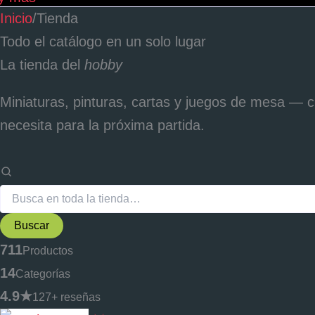
Inicio
/
Tienda
Todo el catálogo en un solo lugar
La tienda del
hobby
Miniaturas, pinturas, cartas y juegos de mesa —
necesita para la próxima partida.
Buscar
711
Productos
14
Categorías
4.9★
127+ reseñas