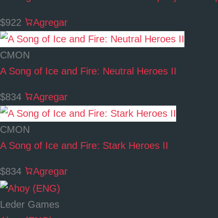
$922
Agregar
CMON
A Song of Ice and Fire: Neutral Heroes II
$834
Agregar
CMON
A Song of Ice and Fire: Stark Heroes II
$834
Agregar
Leder Games