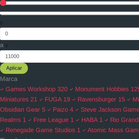
$
a
$
Aplicar
Marca
Games Workshop
320
Monument Hobbies
12
Miniatures
21
FUGA
19
Ravensburger
15
Mi
Obsidian Gear
5
Paizo
4
Steve Jackson Gam
Realms
1
Free League
1
HABA
1
Rio Gran
Renegade Game Studios
1
Atomic Mass Gam