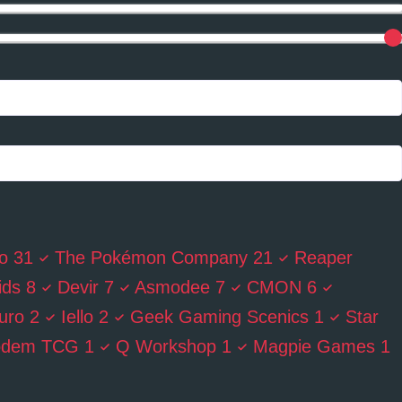
ro
31
The Pokémon Company
21
Reaper
ids
8
Devir
7
Asmodee
7
CMON
6
uro
2
Iello
2
Geek Gaming Scenics
1
Star
ódem TCG
1
Q Workshop
1
Magpie Games
1