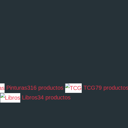
Pinturas
316 productos
TCG
79 producto
Libros
34 productos