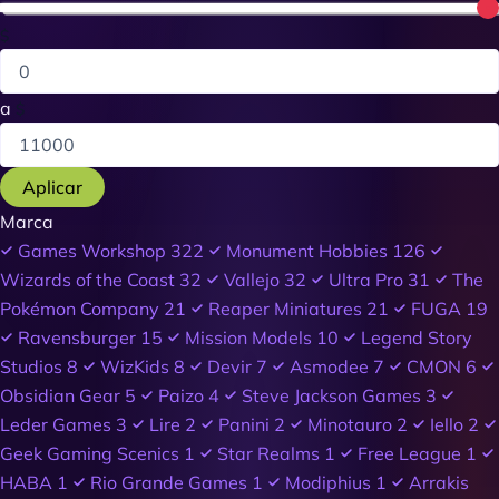
$
a
$
Aplicar
Marca
Games Workshop
322
Monument Hobbies
126
Wizards of the Coast
32
Vallejo
32
Ultra Pro
31
The
Pokémon Company
21
Reaper Miniatures
21
FUGA
19
Ravensburger
15
Mission Models
10
Legend Story
Studios
8
WizKids
8
Devir
7
Asmodee
7
CMON
6
Obsidian Gear
5
Paizo
4
Steve Jackson Games
3
Leder Games
3
Lire
2
Panini
2
Minotauro
2
Iello
2
Geek Gaming Scenics
1
Star Realms
1
Free League
1
HABA
1
Rio Grande Games
1
Modiphius
1
Arrakis