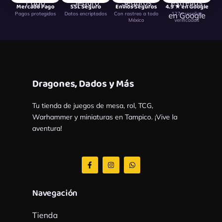
Mercado Pago
SSL Seguro
Envíos Seguros
4.9 ★ en Google
Pagos protegidos
Datos encriptados
Con rastreo a todo
127+ reseñas
México
verificadas
Dragones, Dados y Más
Tu tienda de juegos de mesa, rol, TCG,
Warhammer y miniaturas en Tampico. ¡Vive la
aventura!
F
I
W
a
n
h
c
s
a
e
t
t
b
a
s
Navegación
o
g
a
o
r
p
k
a
p
Tienda
-
m
f