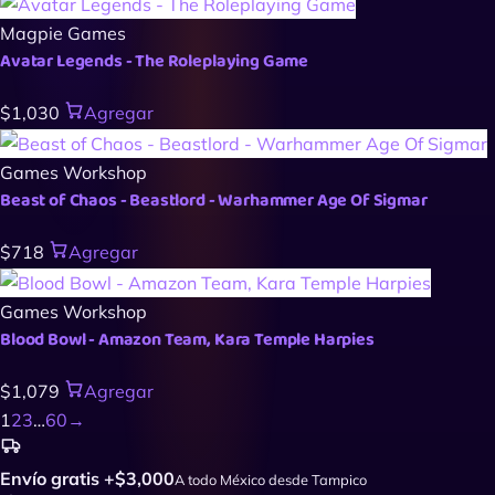
Magpie Games
Avatar Legends - The Roleplaying Game
$1,030
Agregar
Games Workshop
Beast of Chaos - Beastlord - Warhammer Age Of Sigmar
$718
Agregar
Games Workshop
Blood Bowl - Amazon Team, Kara Temple Harpies
$1,079
Agregar
1
2
3
…
60
→
Envío gratis +$3,000
A todo México desde Tampico