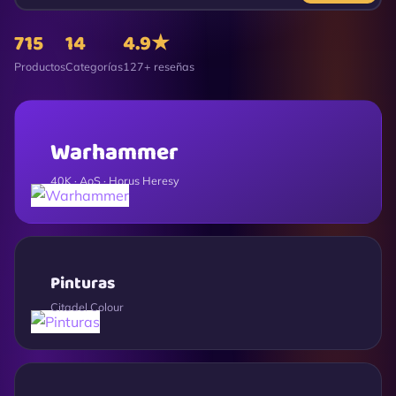
715
14
4.9★
Productos
Categorías
127+ reseñas
Warhammer
40K · AoS · Horus Heresy
Pinturas
Citadel Colour