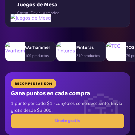
Juegos de Mesa
Catan · Devir · Asmodee
Warhammer
Pinturas
TCG
109 productos
319 productos
79 pr
RECOMPENSAS DDM
Gana puntos en cada compra
1 punto por cada $1 · canjéalos como descuento. Envío
gratis desde $3,000.
Únete gratis