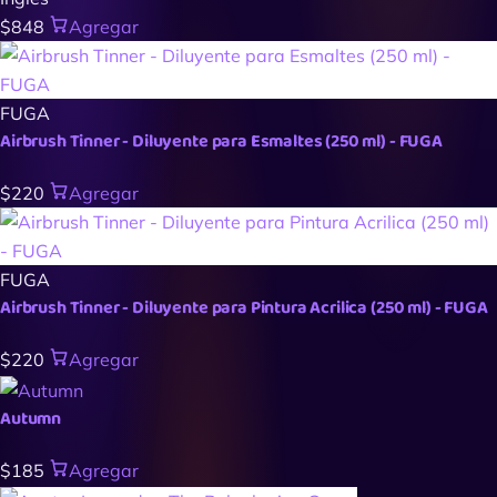
$848
Agregar
FUGA
Airbrush Tinner - Diluyente para Esmaltes (250 ml) - FUGA
$220
Agregar
FUGA
Airbrush Tinner - Diluyente para Pintura Acrilica (250 ml) - FUGA
$220
Agregar
Autumn
$185
Agregar