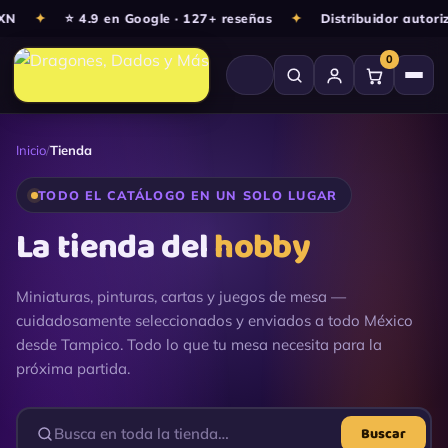
Ir
✦
⭐ 4.9 en Google · 127+ reseñas
✦
Distribuidor autorizad
al
0
contenido
Inicio
/
Tienda
TODO EL CATÁLOGO EN UN SOLO LUGAR
La tienda del
hobby
Miniaturas, pinturas, cartas y juegos de mesa —
cuidadosamente seleccionados y enviados a todo México
desde Tampico. Todo lo que tu mesa necesita para la
próxima partida.
Buscar