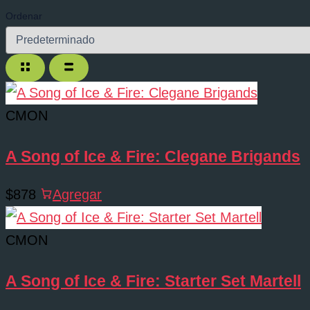
Ordenar
CMON
A Song of Ice & Fire: Clegane Brigands
$878
Agregar
CMON
A Song of Ice & Fire: Starter Set Martell