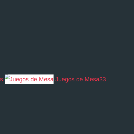
os
Juegos de Mesa
33