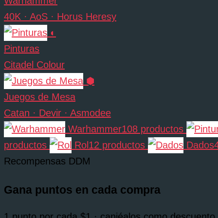
Warhammer
40K · AoS · Horus Heresy
◐
Pinturas
Citadel Colour
⬢
Juegos de Mesa
Catan · Devir · Asmodee
Warhammer
108 productos
productos
Rol
12 productos
Dados
Recompensas DDM
Gana puntos en cada compra
1 punto por cada $1 · canjéalos como descuento.