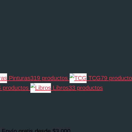
Pinturas
319 productos
TCG
79 product
4 productos
Libros
33 productos
 Envío gratis desde $3,000.