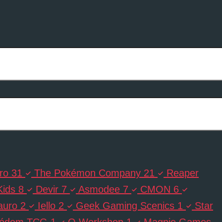
ro
31
The Pokémon Company
21
Reaper
Kids
8
Devir
7
Asmodee
7
CMON
6
auro
2
Iello
2
Geek Gaming Scenics
1
Star
ódem TCG
1
Q Workshop
1
Magpie Games