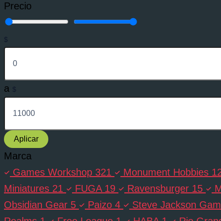
Precio
$
a
$
Aplicar
Marca
Games Workshop
321
Monument Hobbies
1
Miniatures
21
FUGA
19
Ravensburger
15
M
Obsidian Gear
5
Paizo
4
Steve Jackson Gam
Realms
1
Free League
1
HABA
1
Rio Gra