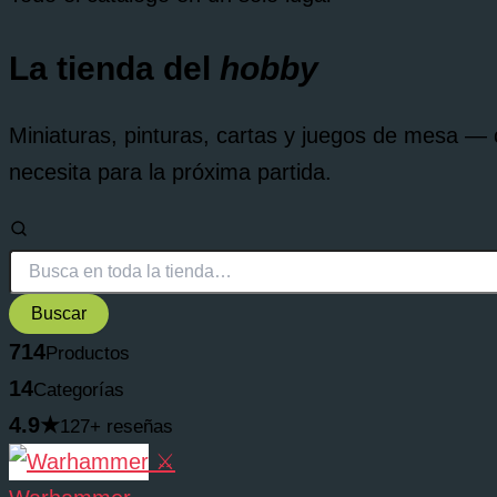
La tienda del
hobby
Miniaturas, pinturas, cartas y juegos de mesa 
necesita para la próxima partida.
Buscar
714
Productos
14
Categorías
4.9★
127+ reseñas
⚔