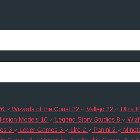
26
Wizards of the Coast
32
Vallejo
32
Ultra P
ission Models
10
Legend Story Studios
8
Wiz
es
3
Leder Games
3
Lire
2
Panini
2
Minot
nde Games
1
Modiphius
1
Arrakis Games
1
K