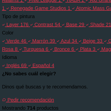
1
Renegade Game Studios
1
Atomic Mass 
Tipo de pintura
Layer
176
Contrast
54
Base
29
Shade
2
Color
Verde
46
Marrón
39
Azul
34
Beige
33
G
Rosa
8
Turquesa
6
Bronce
6
Plata
3
Mag
Idioma
Inglés
69
Español
4
¿No sabes cuál elegir?
Dinos qué buscas y te recomendamos.
Pedir recomendación
Mostrando
714
productos