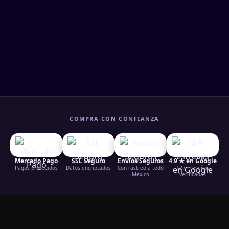
COMPRA CON CONFIANZA
Mercado Pago
SSL Seguro
Envíos Seguros
4.9 ★ en Google
Pagos protegidos
Datos encriptados
Con rastreo a todo
127+ reseñas
México
verificadas