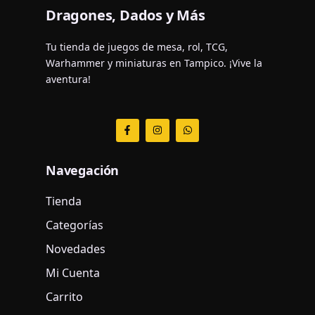
Dragones, Dados y Más
Tu tienda de juegos de mesa, rol, TCG,
Warhammer y miniaturas en Tampico. ¡Vive la
aventura!
F
I
W
a
n
h
c
s
a
e
t
t
b
a
s
Navegación
o
g
a
o
r
p
k
a
p
Tienda
-
m
f
Categorías
Novedades
Mi Cuenta
Carrito