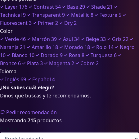
Layer
176
Contrast
54
Base
29
Shade
21
Technical
9
Transparent
9
Metallic
8
Texture
5
Fluorescent
3
Primer
2
Dry
2
Color
Verde
46
Marrón
39
Azul
34
Beige
33
Gris
22
Naranja
21
Amarillo
18
Morado
18
Rojo
14
Negro
10
Blanco
10
Dorado
9
Rosa
8
Turquesa
6
Bronce
6
Plata
3
Magenta
2
Cobre
2
Idioma
Inglés
69
Español
4
¿No sabes cuál elegir?
Dinos qué buscas y te recomendamos.
Pedir recomendación
Mostrando
715
productos
Ordenar