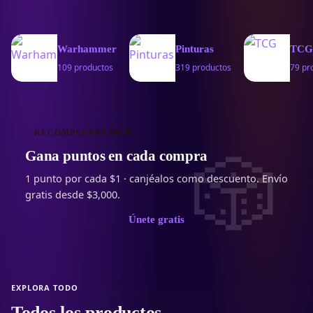
Warhammer
Pinturas
TCG
109 productos
319 productos
79 pr
RECOMPENSAS DDM
Gana puntos en cada compra
1 punto por cada $1 · canjéalos como descuento. Envío
gratis desde $3,000.
Únete gratis
EXPLORA TODO
Todos los productos