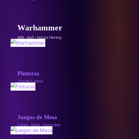
Warhammer
40K · AoS · Horus Heresy
Pinturas
Citadel Colour
Juegos de Mesa
Catan · Devir · Asmodee