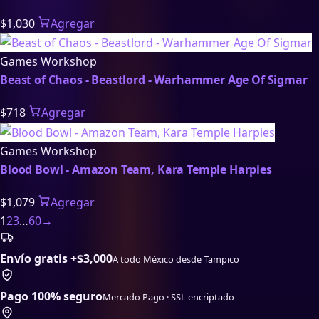
$1,030
Agregar
Games Workshop
Beast of Chaos - Beastlord - Warhammer Age Of Sigmar
$718
Agregar
Games Workshop
Blood Bowl - Amazon Team, Kara Temple Harpies
$1,079
Agregar
1
2
3
…
60
→
Envío gratis +$3,000
A todo México desde Tampico
Pago 100% seguro
Mercado Pago · SSL encriptado