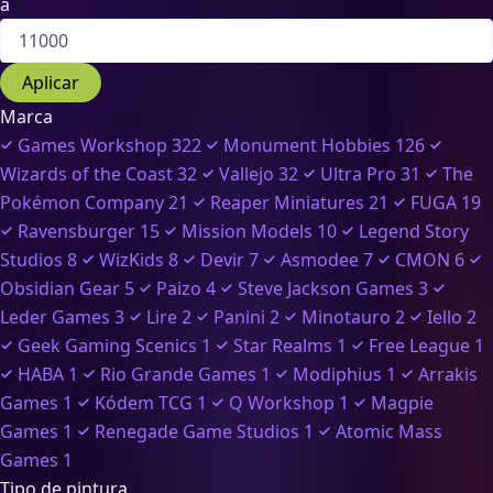
a
$
Aplicar
Marca
Games Workshop
322
Monument Hobbies
126
Wizards of the Coast
32
Vallejo
32
Ultra Pro
31
The
Pokémon Company
21
Reaper Miniatures
21
FUGA
19
Ravensburger
15
Mission Models
10
Legend Story
Studios
8
WizKids
8
Devir
7
Asmodee
7
CMON
6
Obsidian Gear
5
Paizo
4
Steve Jackson Games
3
Leder Games
3
Lire
2
Panini
2
Minotauro
2
Iello
2
Geek Gaming Scenics
1
Star Realms
1
Free League
1
HABA
1
Rio Grande Games
1
Modiphius
1
Arrakis
Games
1
Kódem TCG
1
Q Workshop
1
Magpie
Games
1
Renegade Game Studios
1
Atomic Mass
Games
1
Tipo de pintura