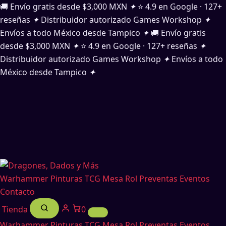
Ir
🚚 Envío gratis desde $3,000 MXN
✦
⭐ 4.9 en Google · 127+
al
reseñas
✦
Distribuidor autorizado Games Workshop
✦
contenido
Envíos a todo México desde Tampico
✦
🚚 Envío gratis
desde $3,000 MXN
✦
⭐ 4.9 en Google · 127+ reseñas
✦
Distribuidor autorizado Games Workshop
✦
Envíos a todo
México desde Tampico
✦
Warhammer
Pinturas
TCG
Mesa
Rol
Preventas
Eventos
Contacto
Tienda
0
Warhammer
Pinturas
TCG
Mesa
Rol
Preventas
Eventos