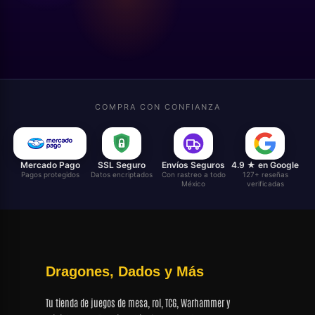
COMPRA CON CONFIANZA
Mercado Pago
SSL Seguro
Envíos Seguros
4.9 ★ en Google
Pagos protegidos
Datos encriptados
Con rastreo a todo
127+ reseñas
México
verificadas
Dragones, Dados y Más
Tu tienda de juegos de mesa, rol, TCG, Warhammer y