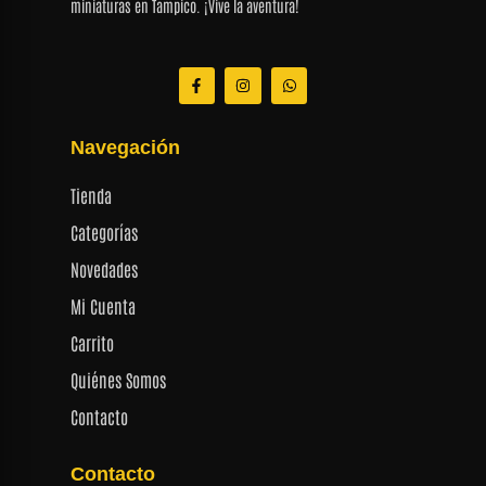
miniaturas en Tampico. ¡Vive la aventura!
F
I
W
a
n
h
c
s
a
e
t
t
b
a
s
Navegación
o
g
a
o
r
p
k
a
p
Tienda
-
m
f
Categorías
Novedades
Mi Cuenta
Carrito
Quiénes Somos
Contacto
Contacto