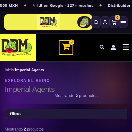
Ir
3,000 MXN
✦
⭐ 4.9 en Google · 127+ reseñas
✦
Distribuidor
al
0
contenido
☰
Inicio
/
Imperial Agents
EXPLORA EL REINO
Imperial Agents
2
Mostrando
productos
Filtros
Mostrando
2
productos