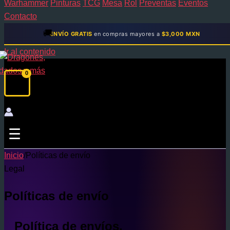
Warhammer
Pinturas
TCG
Mesa
Rol
Preventas
Eventos
Contacto
🚚
ENVÍO GRATIS
en compras mayores a
$3,000 MXN
Ir al contenido
☰
Inicio
/
Políticas de envío
Legal
Políticas de envío
Política de envíos.