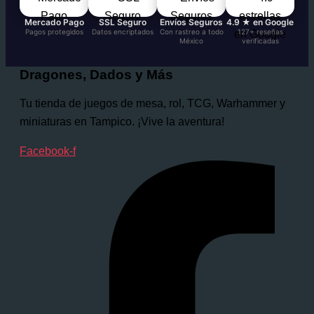
Mercado Pago
SSL Seguro
Envíos Seguros
4.9 ★ en Google
Pagos protegidos
Datos encriptados
Con rastreo a todo
127+ reseñas
México
verificadas
Dragones, Dados y Más
Tu tienda de juegos de mesa, rol, TCG, Warhammer y
miniaturas en Tampico. ¡Vive la aventura!
Facebook-f