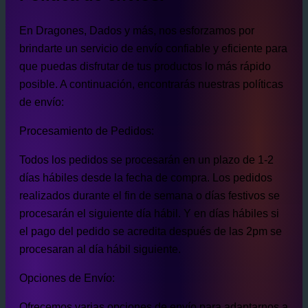
En Dragones, Dados y más, nos esforzamos por
brindarte un servicio de envío confiable y eficiente para
que puedas disfrutar de tus productos lo más rápido
posible. A continuación, encontrarás nuestras políticas
de envío:
Procesamiento de Pedidos:
Todos los pedidos se procesarán en un plazo de 1-2
días hábiles desde la fecha de compra. Los pedidos
realizados durante el fin de semana o días festivos se
procesarán el siguiente día hábil. Y en días hábiles si
el pago del pedido se acredita después de las 2pm se
procesaran al día hábil siguiente.
Opciones de Envío:
Ofrecemos varias opciones de envío para adaptarnos a