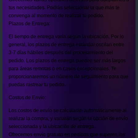
tus necesidades. Podrás seleccionar la que más te
convenga al momento de realizar tu pedido.
Plazos de Entrega:
El tiempo de entrega varía según la ubicación. Por lo
general, los plazos de entrega estándar oscilan entre
3-7 días hábiles después del procesamiento del
pedido. Los plazos de entrega pueden ser más largos
para áreas remotas o en casos excepcionales. Te
proporcionaremos un número de seguimiento para que
puedas rastrear tu pedido.
Costos de Envío:
Los costos de envío se calcularán automáticamente al
realizar la compra, y variarán según la opción de envío
seleccionada y la ubicación de entrega.
Ofrecemos envío gratuito en pedidos que superen los