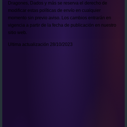
Dragones, Dados y más se reserva el derecho de
modificar estas políticas de envío en cualquier
momento sin previo aviso. Los cambios entrarán en
vigencia a partir de la fecha de publicación en nuestro
sitio web.
Ultima actualización 28/10/2023