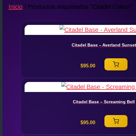
Inicio
/ Productos etiquetados “Citadel Colour”
Citadel Base – Averland Sunse
$
95.00
Citadel Base – Screaming Bell
$
95.00