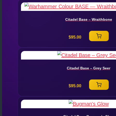
Citadel Base – Wraithbone
$
95.00
Citadel Base – Grey Seer
$
95.00