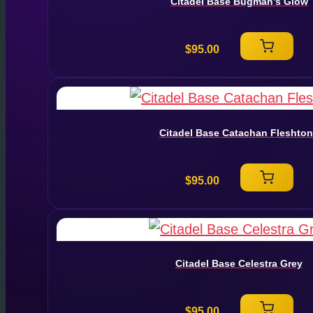
Citadel Base Bugman’s Glow
$
95.00
Citadel Base Catachan Fleshto
$
95.00
Citadel Base Celestra Grey
$
95.00