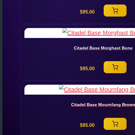
$
95.00
Citadel Base Morghast Bone
$
95.00
Citadel Base Mournfang Brow
$
95.00