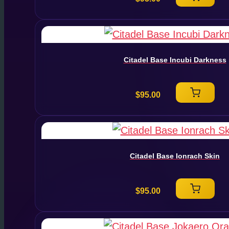
Citadel Base Incubi Darkness
$
95.00
Citadel Base Ionrach Skin
$
95.00