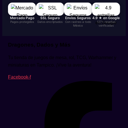
Mercado Pago
SSL Seguro
Envíos Seguros
4.9 ★ en Google
Pagos protegidos
Datos encriptados
Con rastreo a todo
127+ reseñas
México
verificadas
Dragones, Dados y Más
Tu tienda de juegos de mesa, rol, TCG, Warhammer y
miniaturas en Tampico. ¡Vive la aventura!
Facebook-f