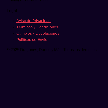
Domingo: 12:00 – 20:00
Legal
Aviso de Privacidad
Términos y Condiciones
Cambios y Devoluciones
Políticas de Envío
© 2025 Dragones, Dados y Más. Todos los derechos
reservados.
Comienza a escribir y presiona Intro para
buscar
Buscar...