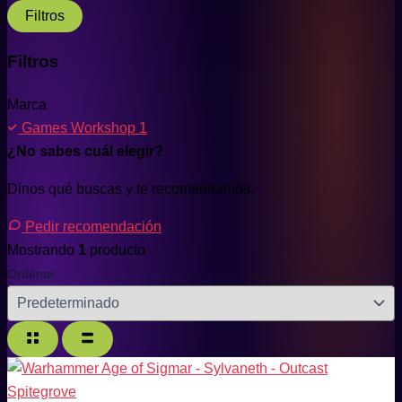
Filtros
Filtros
Marca
Games Workshop
1
¿No sabes cuál elegir?
Dinos qué buscas y te recomendamos.
Pedir recomendación
Mostrando
1
producto
Ordenar