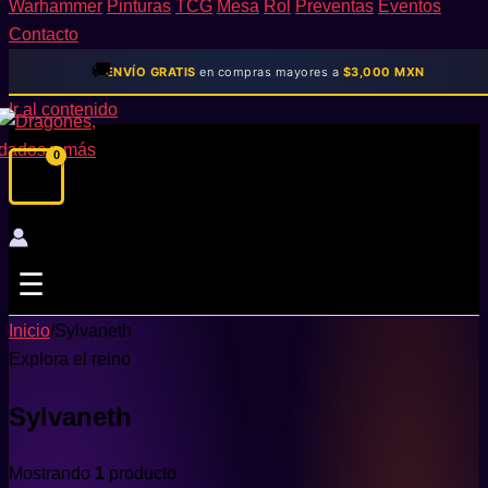
Warhammer
Pinturas
TCG
Mesa
Rol
Preventas
Eventos
Contacto
🚚
ENVÍO GRATIS
en compras mayores a
$3,000 MXN
Ir al contenido
☰
Inicio
/
Sylvaneth
Explora el reino
Sylvaneth
Mostrando
1
producto