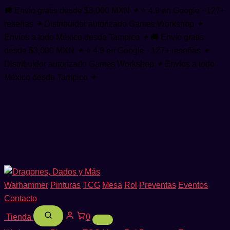
🚚 Envío gratis desde $3,000 MXN
✦
⭐ 4.9 en Google · 127+
reseñas
✦
Distribuidor autorizado Games Workshop
✦
Envíos a todo México desde Tampico
✦
🚚 Envío gratis
desde $3,000 MXN
✦
⭐ 4.9 en Google · 127+ reseñas
✦
Distribuidor autorizado Games Workshop
✦
Envíos a todo
México desde Tampico
✦
Warhammer
Pinturas
TCG
Mesa
Rol
Preventas
Eventos
Contacto
Tienda
0