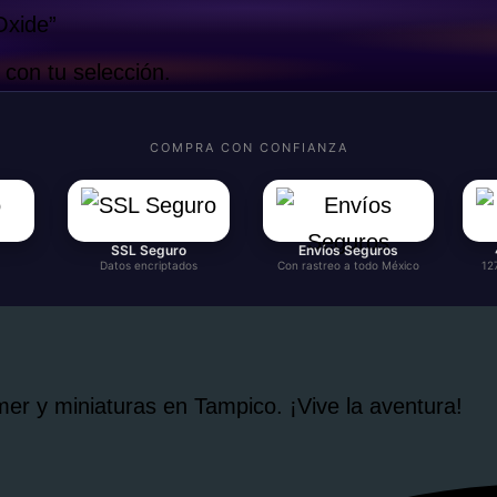
Oxide”
con tu selección.
COMPRA CON CONFIANZA
SSL Seguro
Envíos Seguros
Datos encriptados
Con rastreo a todo México
12
r y miniaturas en Tampico. ¡Vive la aventura!