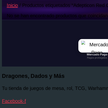
Inicio
/ Productos etiquetados “Adepticon Red 
No se han encontrado productos que coincidan 
Mercado Pago
Pagos protegidos
Dragones, Dados y Más
Tu tienda de juegos de mesa, rol, TCG, Warhamme
Facebook-f