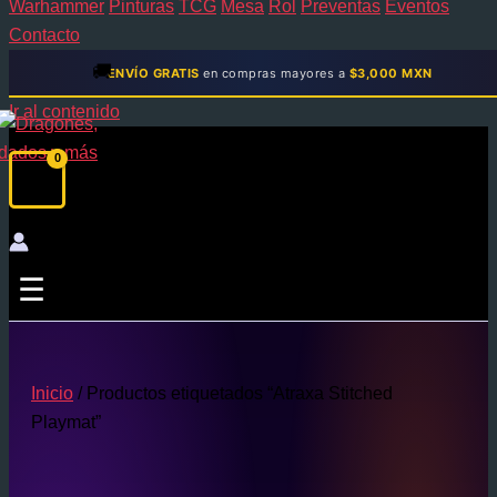
Warhammer
Pinturas
TCG
Mesa
Rol
Preventas
Eventos
Contacto
🚚
ENVÍO GRATIS
en compras mayores a
$3,000 MXN
Ir al contenido
☰
Inicio
/ Productos etiquetados “Atraxa Stitched
Playmat”