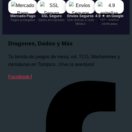
Mercado Pago
SSL Seguro
Envíos Seguros
4.9 ★ en Google
Pagos protegidos
Datos encriptados
Con rastreo a todo
127+ reseñas
México
verificadas
Dragones, Dados y Más
Tu tienda de juegos de mesa, rol, TCG, Warhammer y
miniaturas en Tampico. ¡Vive la aventura!
Facebook-f