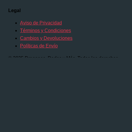
Legal
Aviso de Privacidad
Términos y Condiciones
Cambios y Devoluciones
Políticas de Envío
© 2025 Dragones, Dados y Más. Todos los derechos
reservados.
Comienza a escribir y presiona Intro para
buscar
Buscar...