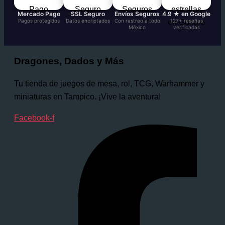
Mercado Pago
SSL Seguro
Envíos Seguros
4.9 ★ en Google
Pagos protegidos
Datos encriptados
Con rastreo a todo
127+ reseñas
México
verificadas
Dragones, Dados y Más
Tu tienda de juegos de mesa, rol, TCG, Warhammer y
miniaturas en Tampico. ¡Vive la aventura!
Facebook-f