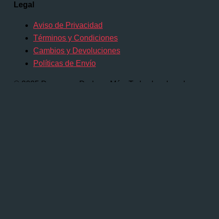
Legal
Aviso de Privacidad
Términos y Condiciones
Cambios y Devoluciones
Políticas de Envío
© 2025 Dragones, Dados y Más. Todos los derechos
reservados.
Comienza a escribir y presiona Intro para
buscar
Buscar...