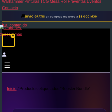
Warhammer
Pinturas
TCG
Mesa
Rol
Preventas
Eventos
Contacto
🚚
ENVÍO GRATIS
en compras mayores a
$3,000 MXN
Ir al contenido
☰
Inicio
/ Productos etiquetados “Booster Bundle”