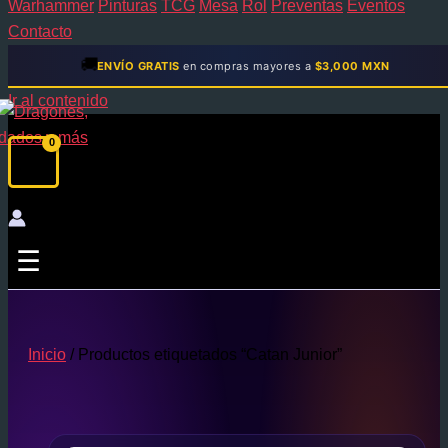
Warhammer
Pinturas
TCG
Mesa
Rol
Preventas
Eventos
Contacto
🚚
ENVÍO GRATIS
en compras mayores a
$3,000 MXN
Ir al contenido
☰
Inicio
/ Productos etiquetados “Catan Junior”