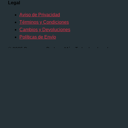
Legal
Aviso de Privacidad
Términos y Condiciones
Cambios y Devoluciones
Políticas de Envío
© 2025 Dragones, Dados y Más. Todos los derechos
reservados.
Comienza a escribir y presiona Intro para
buscar
Buscar...