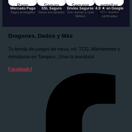
Mercado Pago
SSL Seguro
Envíos Seguros
4.9 ★ en Google
Pagos protegidos
Datos encriptados
Con rastreo a todo
127+ reseñas
México
verificadas
Dragones, Dados y Más
Tu tienda de juegos de mesa, rol, TCG, Warhammer y
miniaturas en Tampico. ¡Vive la aventura!
Facebook-f