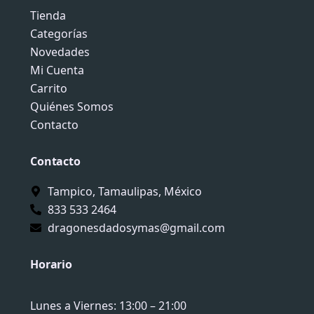
b
a
s
o
g
a
Tienda
o
r
p
Categorías
k
a
p
Novedades
-
m
Mi Cuenta
f
Carrito
Quiénes Somos
Contacto
Contacto
Tampico, Tamaulipas, México
833 533 2464
dragonesdadosymas@gmail.com
Horario
Lunes a Viernes: 13:00 – 21:00