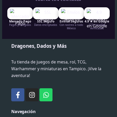
Mercado Pago
SSL Seguro
Envíos Seguros
4.9 ★ en Google
Pagos protegidos
Datos encriptados
Con rastreo a todo
127+ reseñas
México
verificadas
Dragones, Dados y Más
Tu tienda de juegos de mesa, rol, TCG,
Warhammer y miniaturas en Tampico. ¡Vive la
aventura!
F
I
W
a
n
h
c
s
a
e
t
t
Navegación