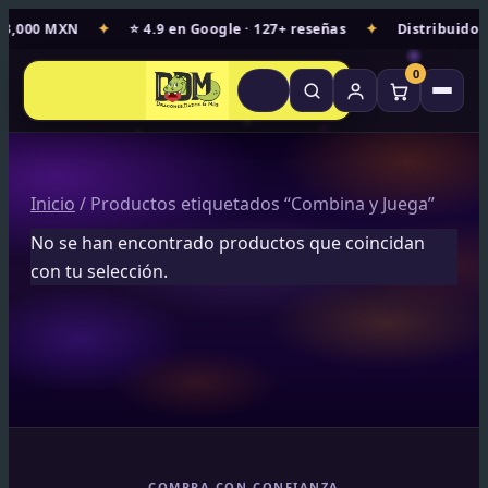
Ir
 $3,000 MXN
✦
⭐ 4.9 en Google · 127+ reseñas
✦
Distribuidor
al
contenido
0
Inicio
/ Productos etiquetados “Combina y Juega”
No se han encontrado productos que coincidan
con tu selección.
COMPRA CON CONFIANZA