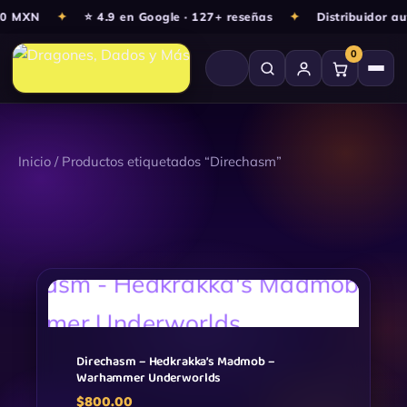
Ir
00 MXN
✦
⭐ 4.9 en Google · 127+ reseñas
✦
Distribuidor a
al
0
contenido
Inicio
/ Productos etiquetados “Direchasm”
Direchasm – Hedkrakka’s Madmob –
Warhammer Underworlds
$
800.00