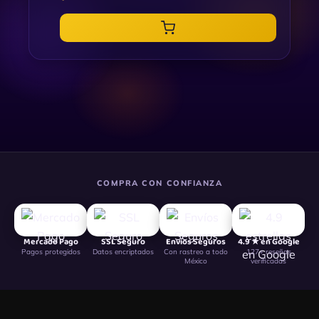
COMPRA CON CONFIANZA
Mercado Pago
SSL Seguro
Envíos Seguros
4.9 ★ en Google
Pagos protegidos
Datos encriptados
Con rastreo a todo
127+ reseñas
México
verificadas