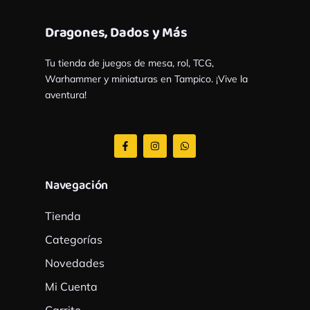
Dragones, Dados y Más
Tu tienda de juegos de mesa, rol, TCG,
Warhammer y miniaturas en Tampico. ¡Vive la
aventura!
F
I
W
a
n
h
c
s
a
e
t
t
b
a
s
Navegación
o
g
a
o
r
p
k
a
p
Tienda
-
m
f
Categorías
Novedades
Mi Cuenta
Carrito