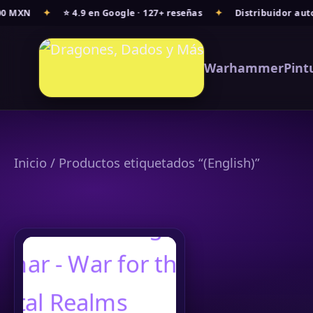
Ir
0 MXN
✦
⭐ 4.9 en Google · 127+ reseñas
✦
Distribuidor auto
al
contenido
Warhammer
Pint
Inicio
/ Productos etiquetados “(English)”