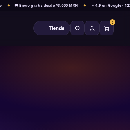
✦
🚚 Envío gratis desde $3,000 MXN
✦
⭐ 4.9 en Google · 127+
0
Tienda