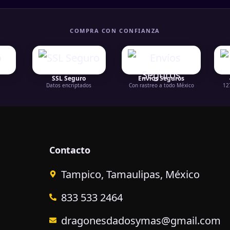
COMPRA CON CONFIANZA
SSL Seguro
Envíos Seguros
Datos encriptados
Con rastreo a todo México
12
Contacto
Tampico, Tamaulipas, México
833 533 2464
dragonesdadosymas@gmail.com