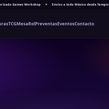
rizado Games Workshop
✦
Envíos a todo México desde Tampico
uras
TCG
Mesa
Rol
Preventas
Eventos
Contacto