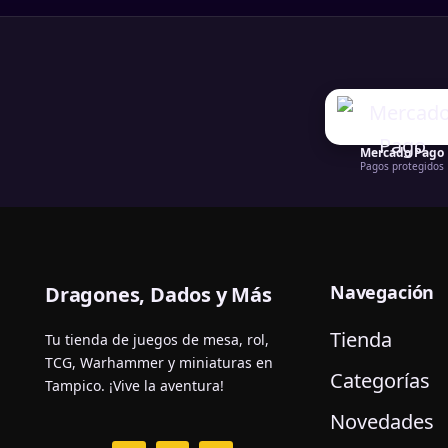
Mercado Pago
Pagos protegidos
Navegación
Dragones, Dados y Más
Tienda
Tu tienda de juegos de mesa, rol,
TCG, Warhammer y miniaturas en
Categorías
Tampico. ¡Vive la aventura!
Novedades
F
I
W