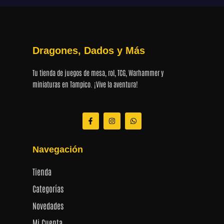
Dragones, Dados y Más
Tu tienda de juegos de mesa, rol, TCG, Warhammer y
miniaturas en Tampico. ¡Vive la aventura!
F
I
W
a
n
h
c
s
a
e
t
t
b
a
s
Navegación
o
g
a
o
r
p
k
a
p
Tienda
-
m
f
Categorías
Novedades
Mi Cuenta