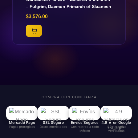
– Fulgrim, Daemon Primarch of Slaanesh
$
3,576.00
COMPRA CON CONFIANZA
Mercado Pago
SSL Seguro
Envíos Seguros
4.9 ★ en Google
Pagos protegidos
Datos encriptados
Con rastreo a todo
127+ reseñas
México
verificadas