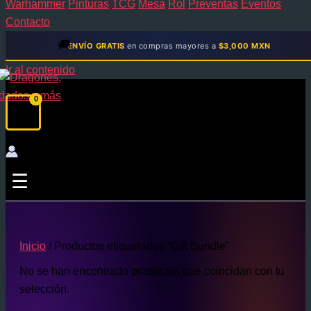
Warhammer
Pinturas
TCG
Mesa
Rol
Preventas
Eventos
Contacto
🚚
ENVÍO GRATIS
en compras mayores a
$3,000 MXN
Ir al contenido
☰
Inicio
/ Productos etiquetados “Gift Bundle”
No se han encontrado productos que coincidan con tu
selección.