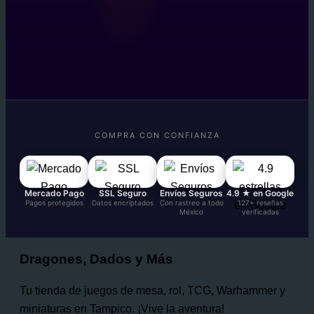
COMPRA CON CONFIANZA
Mercado Pago
SSL Seguro
Envíos Seguros
4.9 ★ en Google
Pagos protegidos
Datos encriptados
Con rastreo a todo
127+ reseñas
México
verificadas
Dragones, Dados y Más
Tu tienda de juegos de mesa, rol, TCG, Warhammer y
miniaturas en Tampico. ¡Vive la aventura!