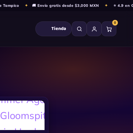
Tampico
✦
🚚 Envío gratis desde $3,000 MXN
✦
⭐ 4.9 en Goo
0
Tienda