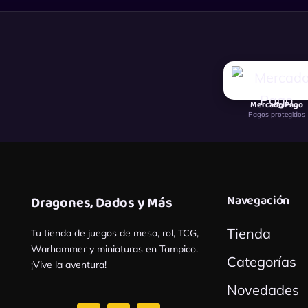
Mercado Pago
Pagos protegidos
Navegación
Dragones, Dados y Más
Tienda
Tu tienda de juegos de mesa, rol, TCG,
Warhammer y miniaturas en Tampico.
Categorías
¡Vive la aventura!
Novedades
F
I
W