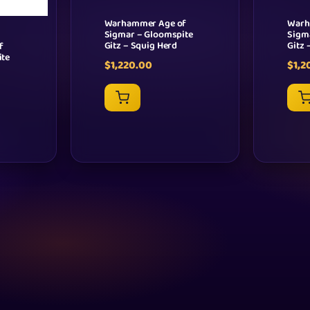
Warhammer Age of
Warh
Sigmar – Gloomspite
Sigm
Gitz – Squig Herd
Gitz 
f
ite
$
1,220.00
$
1,2