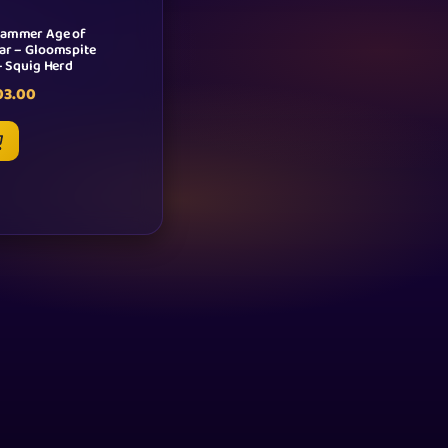
ammer Age of
ar – Gloomspite
– Squig Herd
03.00