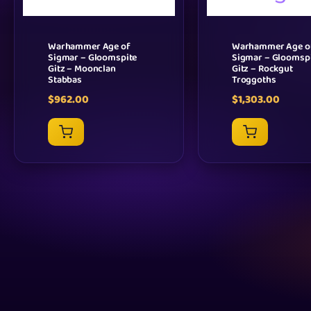
Warhammer Age of
Warhammer Age o
Sigmar – Gloomspite
Sigmar – Gloomsp
Gitz – Moonclan
Gitz – Rockgut
Stabbas
Troggoths
$
962.00
$
1,303.00