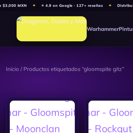
Ir
 $3,000 MXN
✦
⭐ 4.9 en Google · 127+ reseñas
✦
Distribuid
al
contenido
Warhammer
Pintu
Inicio
/ Productos etiquetados “gloomspite gitz”