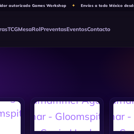
or autorizado Games Workshop
✦
Envíos a todo México desde 
ras
TCG
Mesa
Rol
Preventas
Eventos
Contacto