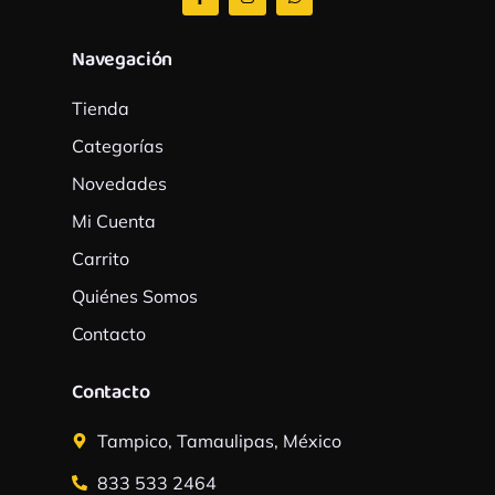
c
s
a
e
t
t
b
a
s
Navegación
o
g
a
o
r
p
k
a
p
Tienda
-
m
f
Categorías
Novedades
Mi Cuenta
Carrito
Quiénes Somos
Contacto
Contacto
Tampico, Tamaulipas, México
833 533 2464