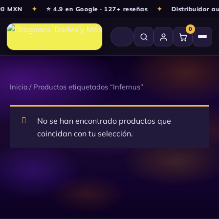
Ir
000 MXN
✦
⭐ 4.9 en Google · 127+ reseñas
✦
Distribuidor a
al
0
contenido
Inicio
/ Productos etiquetados “Infernus”
No se han encontrado productos que
coincidan con tu selección.