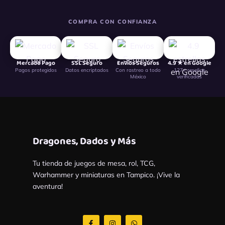
COMPRA CON CONFIANZA
Mercado Pago
SSL Seguro
Envíos Seguros
4.9 ★ en Google
Pagos protegidos
Datos encriptados
Con rastreo a todo
127+ reseñas
México
verificadas
Dragones, Dados y Más
Tu tienda de juegos de mesa, rol, TCG,
Warhammer y miniaturas en Tampico. ¡Vive la
aventura!
F
I
W
a
n
h