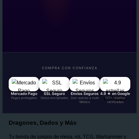
COMPRA CON CONFIANZA
Mercado Pago
SSL Seguro
Envíos Seguros
4.9 ★ en Google
Pagos protegidos
Datos encriptados
Con rastreo a todo
127+ reseñas
México
verificadas
Dragones, Dados y Más
Tu tienda de juegos de mesa, rol, TCG, Warhammer y