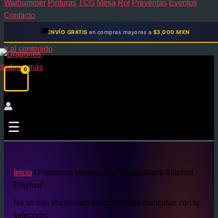
Warhammer
Pinturas
TCG
Mesa
Rol
Preventas
Eventos
Contacto
🚚
ENVÍO GRATIS
en compras mayores a
$3,000 MXN
Ir al contenido
☰
Inicio
/ Productos etiquetados “Kaalia Black Stitched
Playmat”
No se han encontrado productos que coincidan con tu
selección.