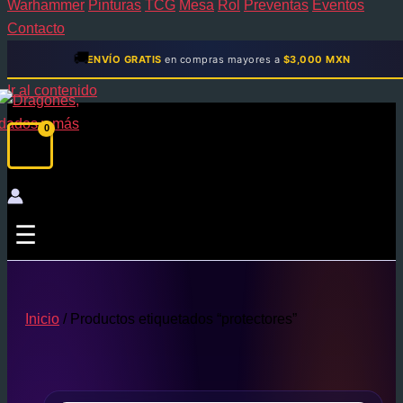
Warhammer
Pinturas
TCG
Mesa
Rol
Preventas
Eventos
Contacto
🚚
ENVÍO GRATIS
en compras mayores a
$3,000 MXN
Ir al contenido
☰
Inicio
/ Productos etiquetados “protectores”