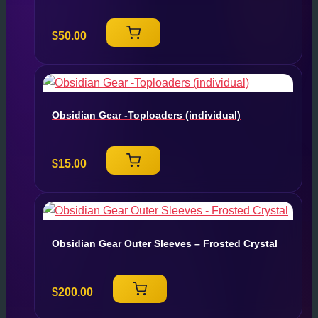
$
50.00
Obsidian Gear -Toploaders (individual)
$
15.00
Obsidian Gear Outer Sleeves – Frosted Crystal
$
200.00