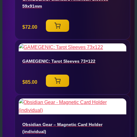
59x91mm
$
72.00
GAMEGENIC: Tarot Sleeves 73×122
$
85.00
Obsidian Gear – Magnetic Card Holder
(individual)