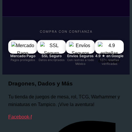
COMPRA CON CONFIANZA
Mercado Pago
SSL Seguro
Envíos Seguros
4.9 ★ en Google
Pagos protegidos
Datos encriptados
Con rastreo a todo
127+ reseñas
México
verificadas
Dragones, Dados y Más
Tu tienda de juegos de mesa, rol, TCG, Warhammer y
miniaturas en Tampico. ¡Vive la aventura!
Facebook-f