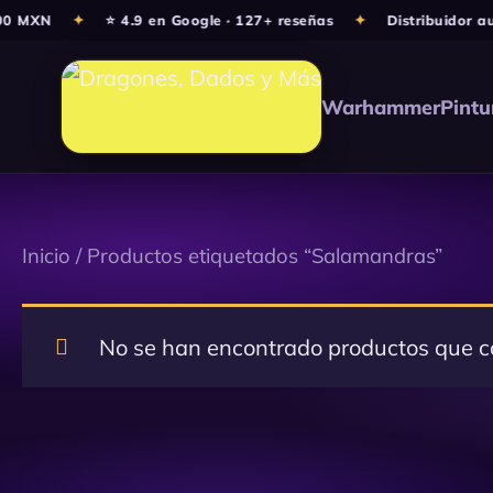
Ir
00 MXN
✦
⭐ 4.9 en Google · 127+ reseñas
✦
Distribuidor au
al
contenido
Warhammer
Pintu
Inicio
/ Productos etiquetados “Salamandras”
No se han encontrado productos que co