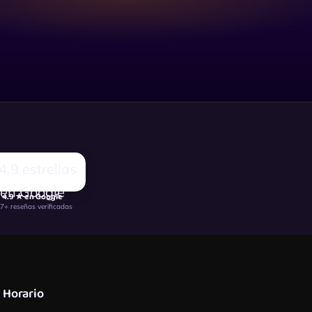
4.9 ★ en Google
7+ reseñas verificadas
Horario