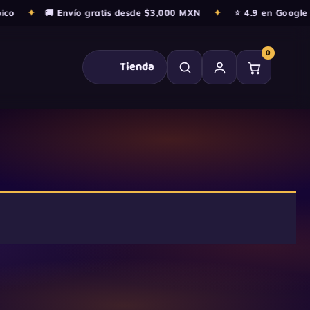
co
✦
🚚 Envío gratis desde $3,000 MXN
✦
⭐ 4.9 en Google ·
0
Tienda