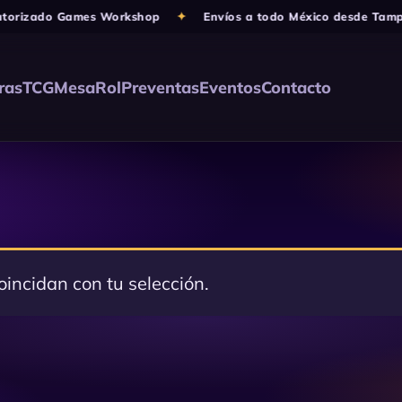
torizado Games Workshop
✦
Envíos a todo México desde Tampi
ras
TCG
Mesa
Rol
Preventas
Eventos
Contacto
incidan con tu selección.