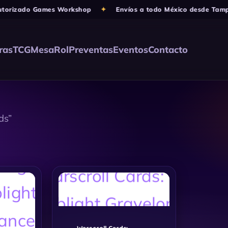
orizado Games Workshop
✦
Envíos a todo México desde Tampic
ras
TCG
Mesa
Rol
Preventas
Eventos
Contacto
ds”