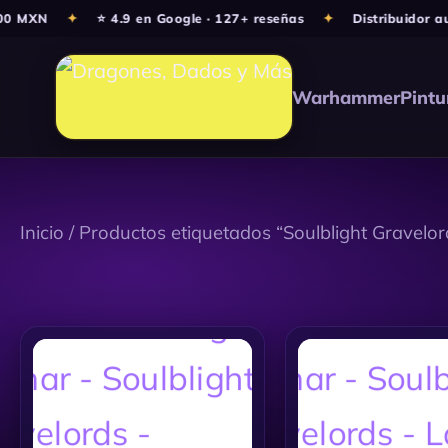
Ir
0 MXN
✦
⭐ 4.9 en Google · 127+ reseñas
✦
Distribuidor aut
al
contenido
Warhammer
Pintu
Inicio
/ Productos etiquetados “Soulblight Gravelor