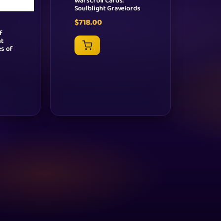
Warscroll Cards:
Soulblight Gravelords
$
718.00
f
ht
es of