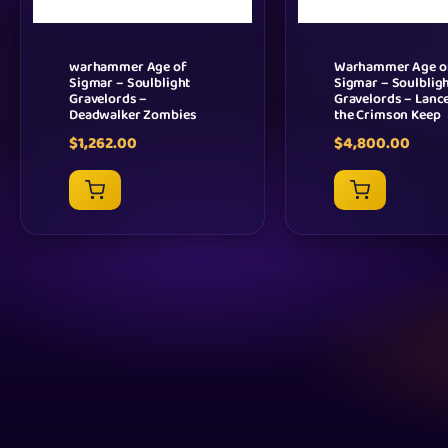
warhammer Age of
Warhammer Age o
Sigmar – Soulblight
Sigmar – Soulblig
Gravelords –
Gravelords – Lanc
Deadwalker Zombies
the Crimson Keep
$
1,262.00
$
4,800.00