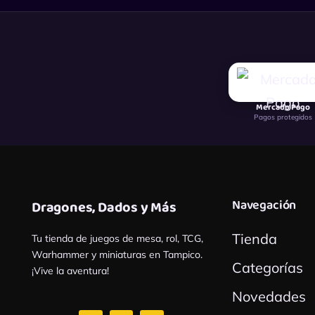
Mercado Pago
Pagos protegidos
Navegación
Dragones, Dados y Más
Tienda
Tu tienda de juegos de mesa, rol, TCG,
Warhammer y miniaturas en Tampico.
Categorías
¡Vive la aventura!
Novedades
F
I
W