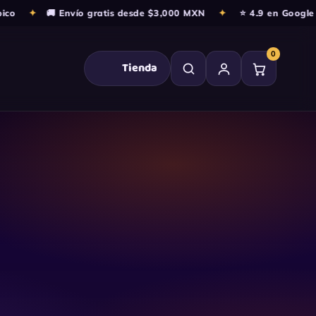
o
✦
🚚 Envío gratis desde $3,000 MXN
✦
⭐ 4.9 en Google · 
0
Tienda