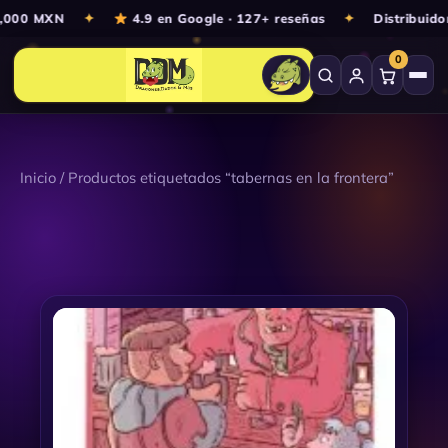
Ir
3,000 MXN
✦
4.9 en Google · 127+ reseñas
✦
Distribuido
al
0
contenido
Inicio
/ Productos etiquetados “tabernas en la frontera”