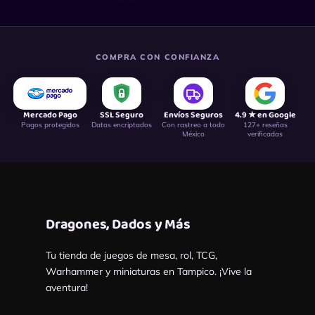
COMPRA CON CONFIANZA
Mercado Pago
SSL Seguro
Envíos Seguros
4.9 ★ en Google
Pagos protegidos
Datos encriptados
Con rastreo a todo
127+ reseñas
México
verificadas
Dragones, Dados y Más
Tu tienda de juegos de mesa, rol, TCG,
Warhammer y miniaturas en Tampico. ¡Vive la
aventura!