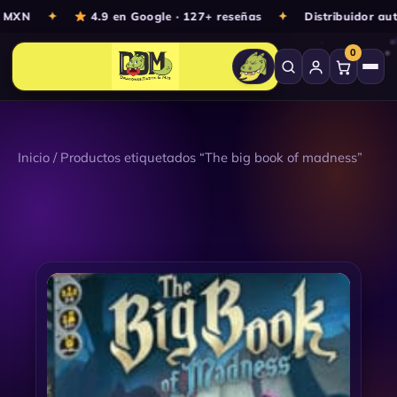
Ir
0 MXN
✦
4.9 en Google · 127+ reseñas
✦
Distribuidor au
al
0
contenido
Inicio
/ Productos etiquetados “The big book of madness”