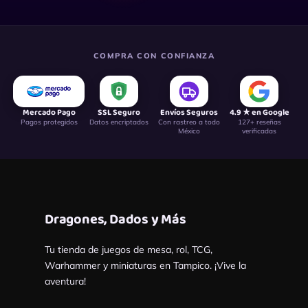
COMPRA CON CONFIANZA
Mercado Pago
SSL Seguro
Envíos Seguros
4.9 ★ en Google
Pagos protegidos
Datos encriptados
Con rastreo a todo
127+ reseñas
México
verificadas
Dragones, Dados y Más
Tu tienda de juegos de mesa, rol, TCG,
Warhammer y miniaturas en Tampico. ¡Vive la
aventura!