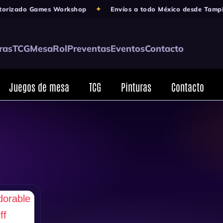
orizado Games Workshop
✦
Envíos a todo México desde Tampic
ras
TCG
Mesa
Rol
Preventas
Eventos
Contacto
Juegos de mesa
TCG
Pinturas
Contacto