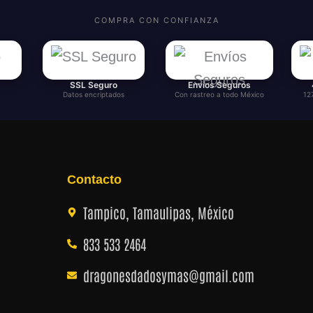
COMPRA CON CONFIANZA
SSL Seguro
Envíos Seguros
Datos encriptados
Con rastreo a todo México
12
Contacto
Tampico, Tamaulipas, México
833 533 2464
dragonesdadosymas@gmail.com