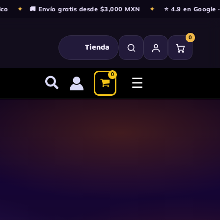
o
✦
🚚 Envío gratis desde $3,000 MXN
✦
⭐ 4.9 en Google · 
0
Tienda
☰