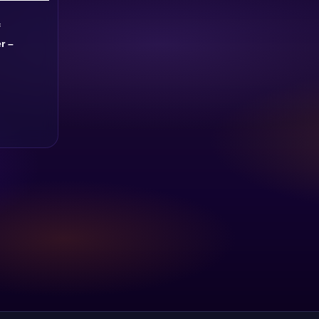
f
r –