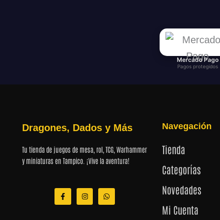
Mercado Pago
Pagos protegidos
Navegación
Dragones, Dados y Más
Tienda
Tu tienda de juegos de mesa, rol, TCG, Warhammer
y miniaturas en Tampico. ¡Vive la aventura!
Categorías
Novedades
F
I
W
a
n
h
c
s
a
Mi Cuenta
e
t
t
b
a
s