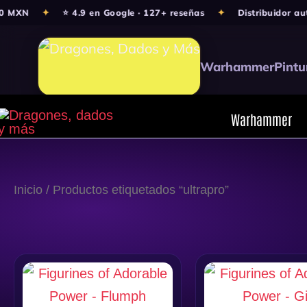
Ir
0 MXN
✦
⭐ 4.9 en Google · 127+ reseñas
✦
Distribuidor aut
al
contenido
Warhammer
Pintu
Warhammer
Inicio
/ Productos etiquetados “ultrapro”