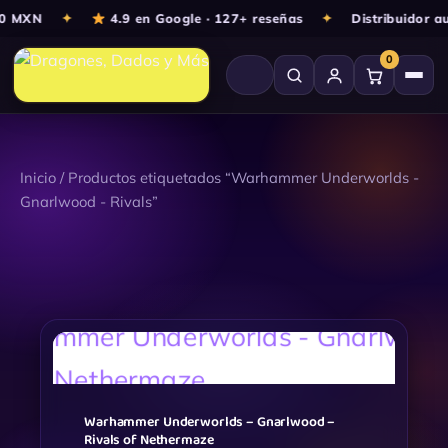
Ir
00 MXN
✦
4.9 en Google · 127+ reseñas
✦
Distribuidor a
al
0
contenido
Inicio
/ Productos etiquetados “Warhammer Underworlds -
Gnarlwood - Rivals”
Warhammer Underworlds – Gnarlwood –
Rivals of Nethermaze