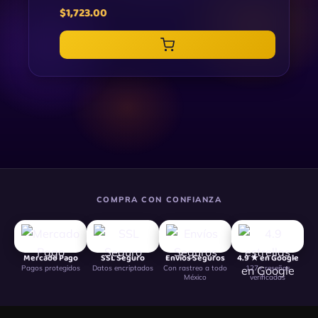
$
1,723.00
COMPRA CON CONFIANZA
Mercado Pago
SSL Seguro
Envíos Seguros
4.9 ★ en Google
Pagos protegidos
Datos encriptados
Con rastreo a todo
127+ reseñas
México
verificadas