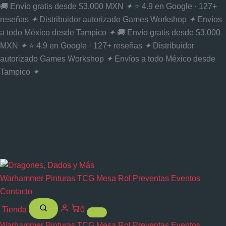
Ir
🚚 Envío gratis desde $3,000 MXN
✦
⭐ 4.9 en Google · 127+
al
reseñas
✦
Distribuidor autorizado Games Workshop
✦
Envíos
contenido
a todo México desde Tampico
✦
🚚 Envío gratis desde $3,000
MXN
✦
⭐ 4.9 en Google · 127+ reseñas
✦
Distribuidor
autorizado Games Workshop
✦
Envíos a todo México desde
Tampico
✦
Warhammer
Pinturas
TCG
Mesa
Rol
Preventas
Eventos
Contacto
Tienda
0
Warhammer
Pinturas
TCG
Mesa
Rol
Preventas
Eventos