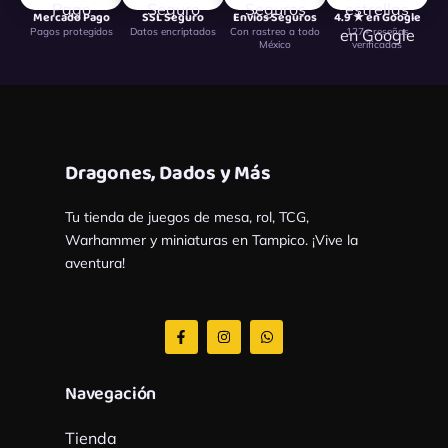
Mercado Pago
SSL Seguro
Envíos Seguros
4.9 ★ en Google
Pagos protegidos
Datos encriptados
Con rastreo a todo
127+ reseñas
México
verificadas
Dragones, Dados y Más
Tu tienda de juegos de mesa, rol, TCG,
Warhammer y miniaturas en Tampico. ¡Vive la
aventura!
F
I
W
a
n
h
c
s
a
e
t
t
b
a
s
Navegación
o
g
a
o
r
p
k
a
p
Tienda
-
m