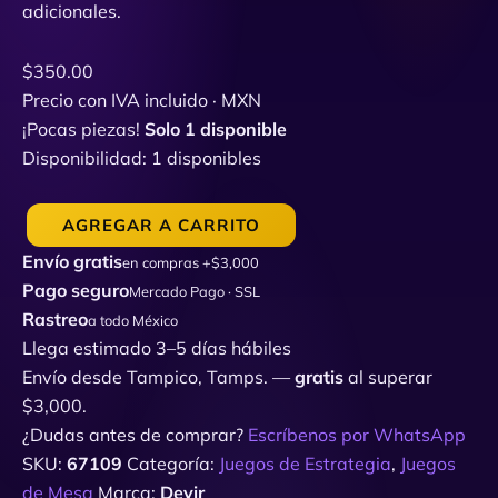
adicionales.
$
350.00
Precio con IVA incluido · MXN
¡Pocas piezas!
Solo 1 disponible
Disponibilidad:
1 disponibles
AGREGAR A CARRITO
Envío gratis
en compras +$3,000
Pago seguro
Mercado Pago · SSL
Rastreo
a todo México
Llega estimado 3–5 días hábiles
Envío desde Tampico, Tamps. —
gratis
al superar
$3,000.
¿Dudas antes de comprar?
Escríbenos por WhatsApp
SKU:
67109
Categoría:
Juegos de Estrategia
,
Juegos
de Mesa
Marca:
Devir