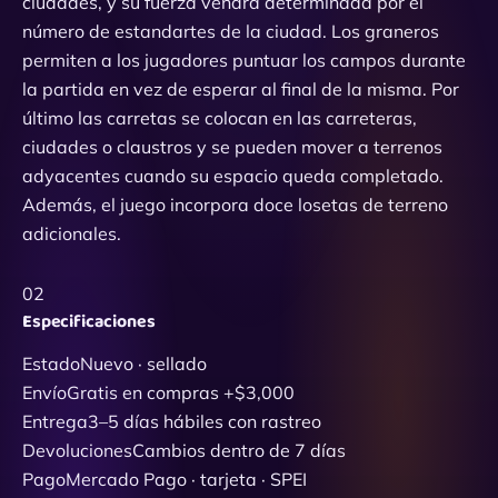
ciudades, y su fuerza vendrá determinada por el
número de estandartes de la ciudad. Los graneros
permiten a los jugadores puntuar los campos durante
la partida en vez de esperar al final de la misma. Por
último las carretas se colocan en las carreteras,
ciudades o claustros y se pueden mover a terrenos
adyacentes cuando su espacio queda completado.
Además, el juego incorpora doce losetas de terreno
adicionales.
02
Especificaciones
Estado
Nuevo · sellado
Envío
Gratis en compras +$3,000
Entrega
3–5 días hábiles con rastreo
Devoluciones
Cambios dentro de 7 días
Pago
Mercado Pago · tarjeta · SPEI