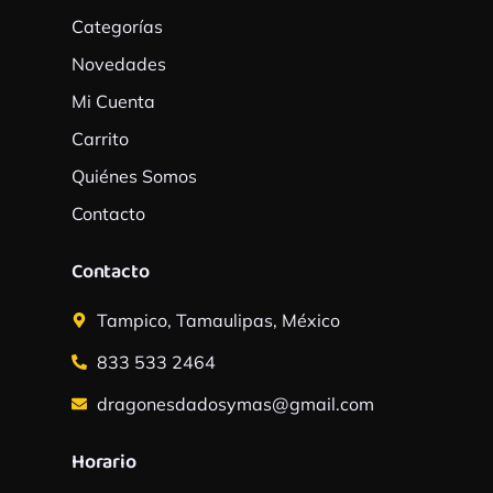
f
Categorías
Novedades
Mi Cuenta
Carrito
Quiénes Somos
Contacto
Contacto
Tampico, Tamaulipas, México
833 533 2464
dragonesdadosymas@gmail.com
Horario