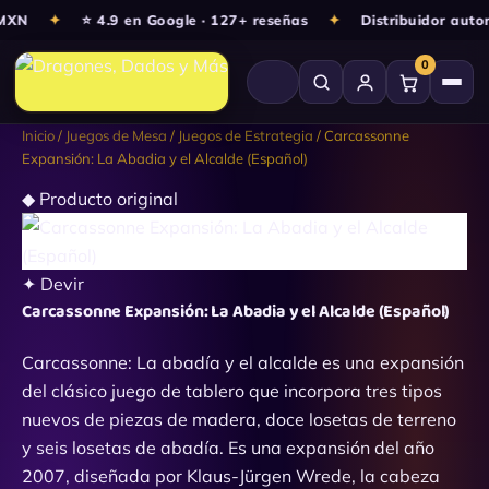
Ir
XN
✦
⭐ 4.9 en Google · 127+ reseñas
✦
Distribuidor autori
al
0
contenido
Carcassonne
Inicio
/
Juegos de Mesa
/
Juegos de Estrategia
/ Carcassonne
Expansión:
Expansión: La Abadia y el Alcalde (Español)
La
◆ Producto original
Abadia
y
el
Alcalde
✦ Devir
(Español)
Carcassonne Expansión: La Abadia y el Alcalde (Español)
cantidad
Carcassonne: La abadía y el alcalde es una expansión
del clásico juego de tablero que incorpora tres tipos
nuevos de piezas de madera, doce losetas de terreno
y seis losetas de abadía. Es una expansión del año
2007, diseñada por Klaus-Jürgen Wrede, la cabeza