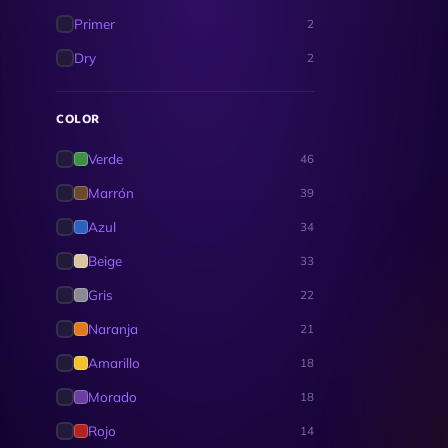
Primer
2
Dry
2
COLOR
Verde
46
Marrón
39
Azul
34
Beige
33
Gris
22
Naranja
21
Amarillo
18
Morado
18
Rojo
14