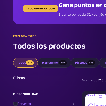
Gana puntos en 
RECOMPENSAS DDM
1 punto por cada $1 · canjéal
EXPLORA TODO
Todos los productos
Todos
Warhammer
Pinturas
T
713
107
319
Filtros
Mostrando
713
p
DISPONIBILIDAD
Preventa
1