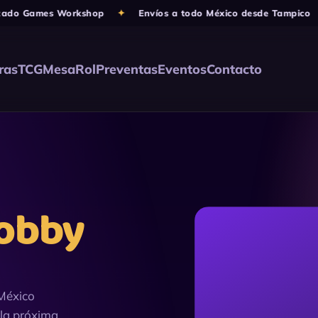
 Games Workshop
✦
Envíos a todo México desde Tampico
✦
ras
TCG
Mesa
Rol
Preventas
Eventos
Contacto
obby
México
 la próxima