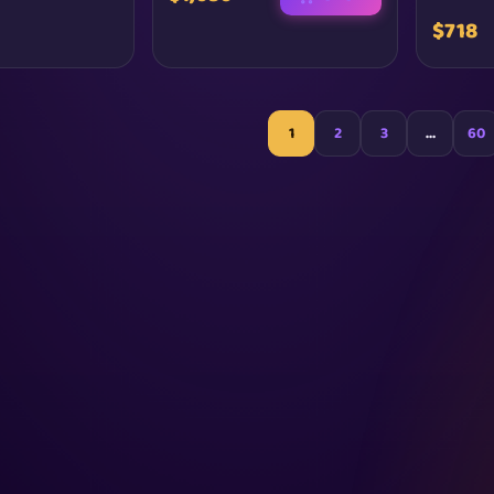
$718
1
2
3
…
60