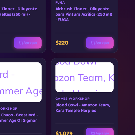
FUGA
 Tinner - Diluyente
Airbrush Tinner - Diluyente
altes (250 ml) -
para Pintura Acrilica (250 ml)
- FUGA
$220
Agregar
Agregar
GAMES WORKSHOP
Blood Bowl - Amazon Team,
WORKSHOP
Kara Temple Harpies
 Chaos - Beastlord -
er Age Of Sigmar
$1,079
Agregar