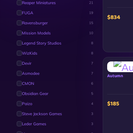
Reaper Miniatures
21
FUGA
19
$834
Ravensburger
15
Mission Models
10
Legend Story Studios
8
WizKids
8
Devir
7
Asmodee
7
Autumn
CMON
6
Obsidian Gear
5
$185
Paizo
4
Steve Jackson Games
3
Leder Games
3