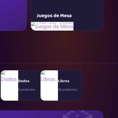
Juegos de Mesa
Catan · Devir · Asmodee
Dados
Libros
4 productos
32 productos