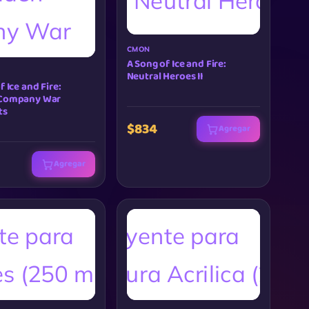
CMON
A Song of Ice and Fire:
Neutral Heroes II
f Ice and Fire:
 Company War
ts
$834
Agregar
Agregar