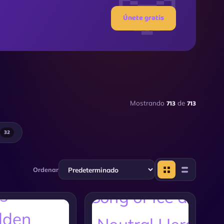
Únete gratis
713
713
Mostrando
de
32
Ordenar