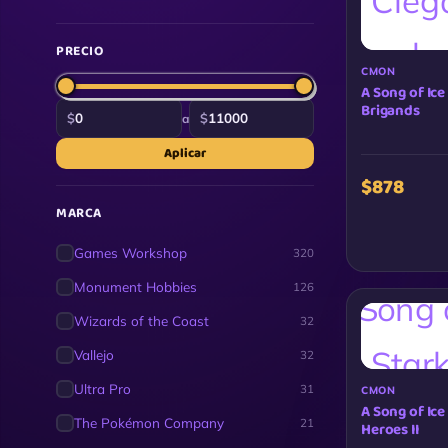
PRECIO
CMON
A Song of Ice
Brigands
$
$
a
Aplicar
$878
MARCA
Games Workshop
320
Monument Hobbies
126
Wizards of the Coast
32
Vallejo
32
Ultra Pro
31
CMON
A Song of Ice
The Pokémon Company
21
Heroes II