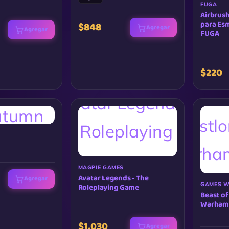
FUGA
Airbrush
para Esm
$848
Agregar
Agregar
FUGA
$220
MAGPIE GAMES
Avatar Legends - The
Agregar
GAMES 
Roleplaying Game
Beast of
Warhamm
$1,030
Agregar