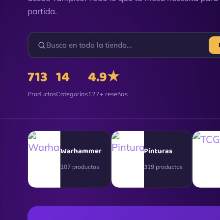
partida.
713
14
4.9★
Productos
Categorías
127+ reseñas
Warhammer
Pinturas
107 productos
319 productos