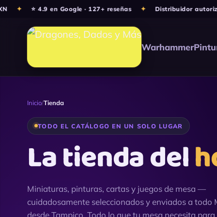
Ir
✦
⭐ 4.9 en Google · 127+ reseñas
✦
Distribuidor autorizado
al
contenido
Warhammer
Pintu
Inicio
/
Tienda
TODO EL CATÁLOGO EN UN SOLO LUGAR
La tienda del
h
Miniaturas, pinturas, cartas y juegos de mesa —
cuidadosamente seleccionados y enviados a todo 
desde Tampico. Todo lo que tu mesa necesita para