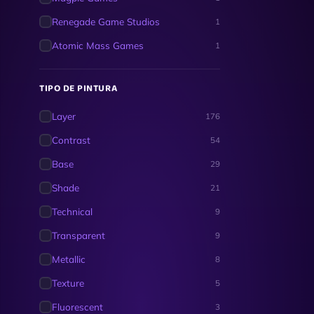
Renegade Game Studios
1
Atomic Mass Games
1
TIPO DE PINTURA
Layer
176
Contrast
54
Base
29
Shade
21
Technical
9
Transparent
9
Metallic
8
Texture
5
Fluorescent
3