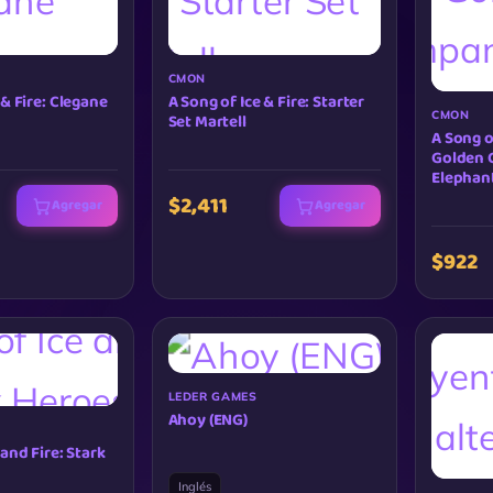
CMON
 & Fire: Clegane
A Song of Ice & Fire: Starter
CMON
Set Martell
A Song o
Golden
Elephan
$2,411
Agregar
Agregar
$922
LEDER GAMES
Ahoy (ENG)
 and Fire: Stark
Inglés