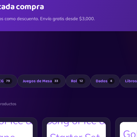
cada compra
os como descuento. Envío gratis desde $3,000.
CG
Juegos de Mesa
Rol
Dados
Libros
79
33
12
4
roductos