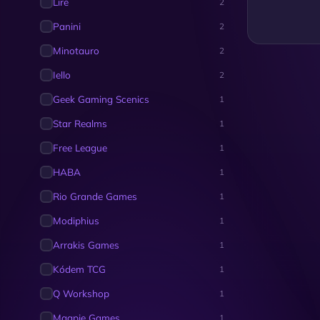
Lire
2
Panini
2
Minotauro
2
Iello
2
Geek Gaming Scenics
1
Star Realms
1
Free League
1
HABA
1
Rio Grande Games
1
Modiphius
1
Arrakis Games
1
Kódem TCG
1
Q Workshop
1
Magpie Games
1