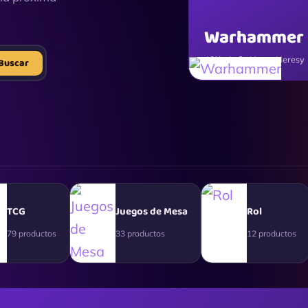
Warhammer
40K · AoS · Horus Heresy
Buscar
TCG
Juegos de Mesa
Rol
79 productos
33 productos
12 productos