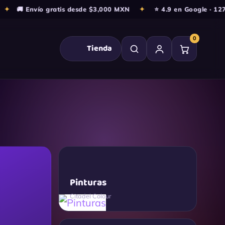
🚚 Envío gratis desde $3,000 MXN
✦
⭐ 4.9 en Google · 127+ re
0
Tienda
Pinturas
Citadel Colour