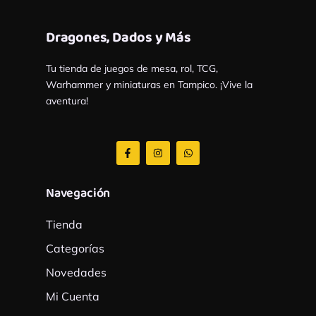
Dragones, Dados y Más
Tu tienda de juegos de mesa, rol, TCG,
Warhammer y miniaturas en Tampico. ¡Vive la
aventura!
F
I
W
a
n
h
c
s
a
e
t
t
b
a
s
Navegación
o
g
a
o
r
p
k
a
p
Tienda
-
m
f
Categorías
Novedades
Mi Cuenta