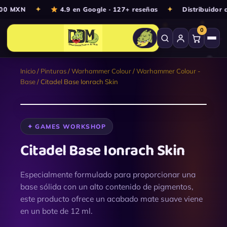
Ir
00 MXN
✦
4.9 en Google · 127+ reseñas
✦
Distribuidor a
al
0
contenido
Inicio
/
Pinturas
/
Warhammer Colour
/
Warhammer Colour -
Base
/ Citadel Base Ionrach Skin
◆ Producto original
Citadel
✦ GAMES WORKSHOP
Base
Ionrach
Citadel Base Ionrach Skin
Skin
cantidad
Especialmente formulado para proporcionar una
base sólida con un alto contenido de pigmentos,
este producto ofrece un acabado mate suave viene
en un bote de 12 ml.