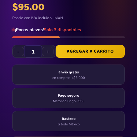
$
95.00
Precio con IVA incluido · MXN
¡Pocas piezas!
Solo 3 disponibles
AGREGAR A CARRITO
-
+
Envío gratis
en compras +$3,000
Pago seguro
Mercado Pago · SSL
Rastreo
a todo México