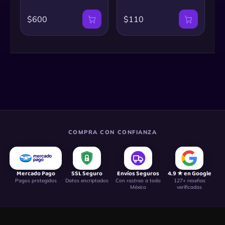
$600
$110
COMPRA CON CONFIANZA
Mercado Pago
SSL Seguro
Envíos Seguros
4.9 ★ en Google
Pagos protegidos
Datos encriptados
Con rastreo a todo
127+ reseñas
México
verificadas