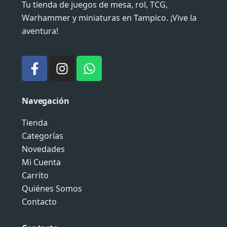
Tu tienda de juegos de mesa, rol, TCG,
Warhammer y miniaturas en Tampico. ¡Vive la
aventura!
F
I
W
a
n
h
c
s
a
e
t
t
Navegación
b
a
s
o
g
a
Tienda
o
r
p
Categorías
k
a
p
Novedades
-
m
Mi Cuenta
f
Carrito
Quiénes Somos
Contacto