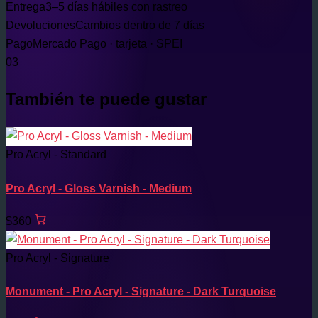
Entrega
3–5 días hábiles con rastreo
Devoluciones
Cambios dentro de 7 días
Pago
Mercado Pago · tarjeta · SPEI
03
También te puede gustar
Pro Acryl - Standard
Pro Acryl - Gloss Varnish - Medium
$360
Pro Acryl - Signature
Monument - Pro Acryl - Signature - Dark Turquoise