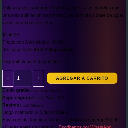
Aplica bases, sombras e iluminaciones a tus modelos con
una sola aplicación de pintura. Esta fórmula a base de agua
viene en un bote de 18 ml.
$
156.00
Precio con IVA incluido · MXN
¡Pocas piezas!
Solo 2 disponibles
Disponibilidad:
2 disponibles
-
+
AGREGAR A CARRITO
Envío gratis
en compras +$3,000
Pago seguro
Mercado Pago · SSL
Rastreo
a todo México
Llega estimado 3–5 días hábiles
Envío desde Tampico, Tamps. —
gratis
al superar $3,000.
¿Dudas antes de comprar?
Escríbenos por WhatsApp