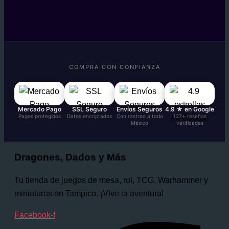
COMPRA CON CONFIANZA
Mercado Pago
SSL Seguro
Envíos Seguros
4.9 ★ en Google
Pagos protegidos
Datos encriptados
Con rastreo a todo
127+ reseñas
México
verificadas
Dragones, Dados y Más
Tu tienda de juegos de mesa, rol, TCG, Warhammer y
miniaturas en Tampico. ¡Vive la aventura!
Facebook-f