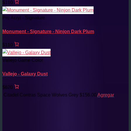
$110
Pro Acryl - Signature
Monument - Signature - Ninjon Dark Plum
$110
Vallejo Game Color
Vallejo - Galaxy Dust
$620
Citadel Contras Space Wolves Grey
$
156.00
Agregar