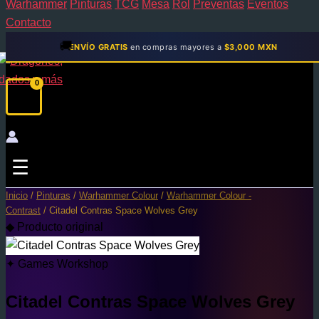
Warhammer
Pinturas
TCG
Mesa
Rol
Preventas
Eventos
Contacto
🚚
ENVÍO GRATIS
en compras mayores a
$3,000 MXN
☰
Inicio
/
Pinturas
/
Warhammer Colour
/
Warhammer Colour -
Contrast
/ Citadel Contras Space Wolves Grey
◆ Producto original
✦ Games Workshop
Citadel Contras Space Wolves Grey