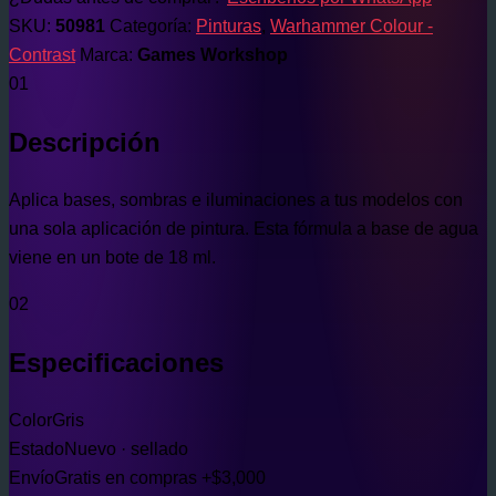
SKU:
50981
Categoría:
Pinturas
,
Warhammer Colour -
Contrast
Marca:
Games Workshop
01
Descripción
Aplica bases, sombras e iluminaciones a tus modelos con
una sola aplicación de pintura. Esta fórmula a base de agua
viene en un bote de 18 ml.
02
Especificaciones
Color
Gris
Estado
Nuevo · sellado
Envío
Gratis en compras +$3,000