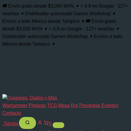
Citadel
Buscar...
Ir
🚚 Envío gratis desde $3,000 MXN
✦
⭐ 4.9 en Google · 127+
Contras
al
reseñas
✦
Distribuidor autorizado Games Workshop
✦
Space
contenido
Wolves
Envíos a todo México desde Tampico
✦
🚚 Envío gratis
Grey
desde $3,000 MXN
✦
⭐ 4.9 en Google · 127+ reseñas
✦
cantidad
Distribuidor autorizado Games Workshop
✦
Envíos a todo
México desde Tampico
✦
Warhammer
Pinturas
TCG
Mesa
Rol
Preventas
Eventos
Contacto
Tienda
0