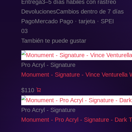
Entrega
3–5 días hábiles con rastreo
Devoluciones
Cambios dentro de 7 días
Pago
Mercado Pago · tarjeta · SPEI
03
También te puede gustar
Pro Acryl - Signature
Monument - Signature - Vince Venturella 
$110
Pro Acryl - Signature
Monument - Pro Acryl - Signature - Dark 