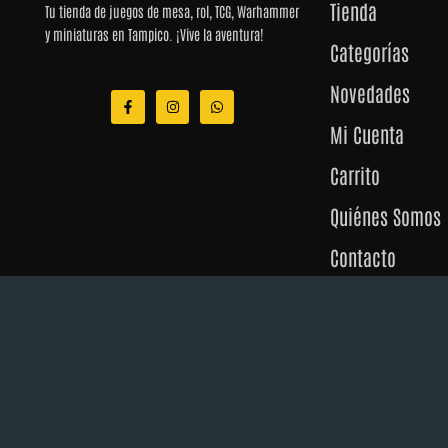
Tienda
Tu tienda de juegos de mesa, rol, TCG, Warhammer
y miniaturas en Tampico. ¡Vive la aventura!
Categorías
Novedades
F
I
W
a
n
h
c
s
a
Mi Cuenta
e
t
t
b
a
s
o
g
a
Carrito
o
r
p
k
a
p
-
m
Quiénes Somos
f
Contacto
© 202