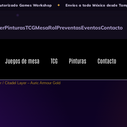
izado Games Workshop
✦
Envíos a todo México desde Tampico
er
Pinturas
TCG
Mesa
Rol
Preventas
Eventos
Contacto
Juegos de mesa
TCG
Pinturas
Contacto
r
/ Citadel Layer – Auric Armour Gold