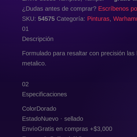
¿Dudas antes de comprar?
Escríbenos p
SKU:
54575
Categoría:
Pinturas
,
Warhamm
01
Descripción
Formulado para resaltar con precisión las
metalico.
02
Especificaciones
Color
Dorado
Estado
Nuevo · sellado
Envío
Gratis en compras +$3,000