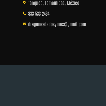
Tampico, Tamaulipas, México
833 533 2464
dragonesdadosymas@gmail.com
5 Dragones, Dados y Más. Todos los derechos reservados.