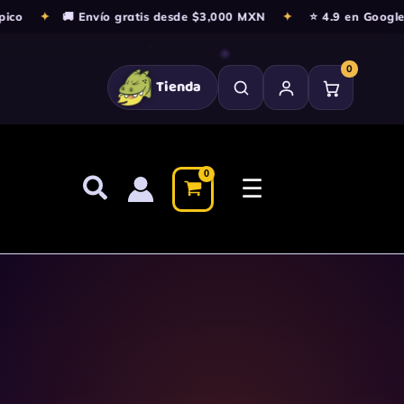
✦
🚚 Envío gratis desde $3,000 MXN
✦
⭐ 4.9 en Google · 12
0
Tienda
☰