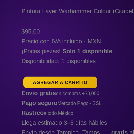
Pintura Layer Warhammer Colour (Citadel 
$
95.00
Precio con IVA incluido · MXN
¡Pocas piezas!
Solo 1 disponible
Disponibilidad:
1 disponibles
AGREGAR A CARRITO
Envío gratis
en compras +$3,000
Pago seguro
Mercado Pago · SSL
Rastreo
a todo México
Llega estimado 3–5 días hábiles
Envío desde Tampico, Tamps. —
gratis
al