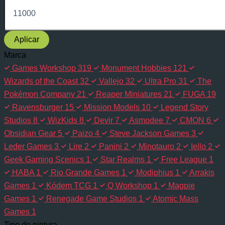
Aplicar
Marca
Games Workshop
319
Monument Hobbies
121
Wizards of the Coast
32
Vallejo
32
Ultra Pro
31
The
Pokémon Company
21
Reaper Miniatures
21
FUGA
19
Ravensburger
15
Mission Models
10
Legend Story
Studios
8
WizKids
8
Devir
7
Asmodee
7
CMON
6
Obsidian Gear
5
Paizo
4
Steve Jackson Games
3
Leder Games
3
Lire
2
Panini
2
Minotauro
2
Iello
2
Geek Gaming Scenics
1
Star Realms
1
Free League
1
HABA
1
Rio Grande Games
1
Modiphius
1
Arrakis
Games
1
Kódem TCG
1
Q Workshop
1
Magpie
Games
1
Renegade Game Studios
1
Atomic Mass
Games
1
Tipo de pintura