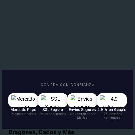
COMPRA CON CONFIANZA
Mercado Pago
SSL Seguro
Envíos Seguros
4.9 ★ en Google
Pagos protegidos
Datos encriptados
Con rastreo a todo
127+ reseñas
México
verificadas
Dragones, Dados y Más