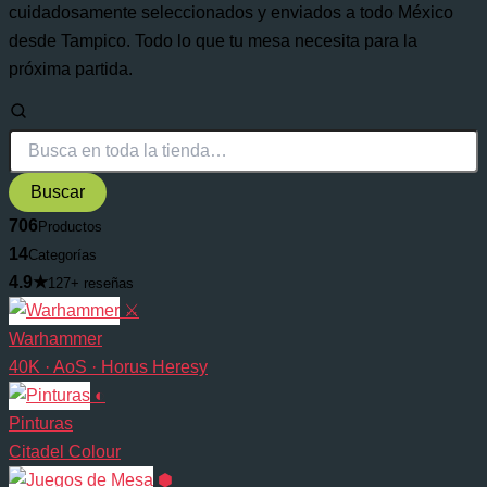
cuidadosamente seleccionados y enviados a todo México
desde Tampico. Todo lo que tu mesa necesita para la
próxima partida.
Buscar
706
Productos
14
Categorías
4.9★
127+ reseñas
⚔
Warhammer
40K · AoS · Horus Heresy
◐
Pinturas
Citadel Colour
⬢