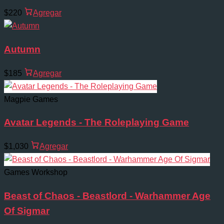
$220
Agregar
Autumn
$185
Agregar
Magpie Games
Avatar Legends - The Roleplaying Game
$1,030
Agregar
Games Workshop
Beast of Chaos - Beastlord - Warhammer Age
Of Sigmar