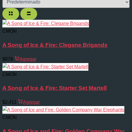
CMON
A Song of Ice & Fire: Clegane Brigands
$878
Agregar
CMON
A Song of Ice & Fire: Starter Set Martell
$2,411
Agregar
CMON
A Song of Ice and Fire: Golden Company War