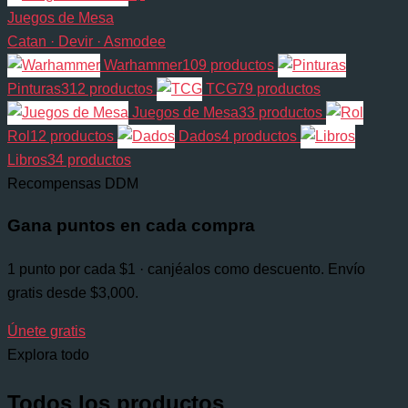
Juegos de Mesa
Catan · Devir · Asmodee
Warhammer
109 productos
Pinturas
312 productos
TCG
79 productos
Juegos de Mesa
33 productos
Rol
12 productos
Dados
4 productos
Libros
34 productos
Recompensas DDM
Gana puntos en cada compra
1 punto por cada $1 · canjéalos como descuento. Envío
gratis desde $3,000.
Únete gratis
Explora todo
Todos los productos