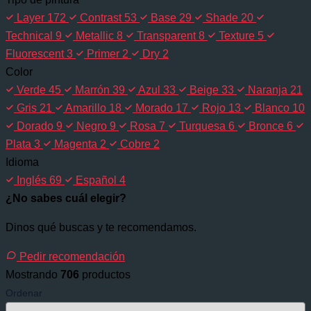
Layer
172
Contrast
53
Base
29
Shade
20
Technical
9
Metallic
8
Transparent
8
Texture
5
Fluorescent
3
Primer
2
Dry
2
Color
Verde
45
Marrón
39
Azul
33
Beige
33
Naranja
21
Gris
21
Amarillo
18
Morado
17
Rojo
13
Blanco
10
Dorado
9
Negro
9
Rosa
7
Turquesa
6
Bronce
6
Plata
3
Magenta
2
Cobre
2
Idioma
Inglés
69
Español
4
¿No sabes cuál elegir?
Dinos qué buscas y te recomendamos.
Pedir recomendación
Mostrando
706
productos
Ordenar