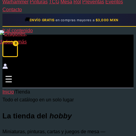
Warhammer
Pinturas
TCG
Mesa
Rol
Preventas
Eventos
Contacto
🚚
ENVÍO GRATIS
en compras mayores a
$3,000 MXN
Ir al contenido
☰
Inicio
/
Tienda
Todo el catálogo en un solo lugar
La tienda del
hobby
Miniaturas, pinturas, cartas y juegos de mesa —