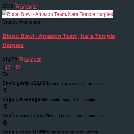
$718
Agregar
Games Workshop
Blood Bowl - Amazon Team, Kara Temple
Harpies
$1,079
Agregar
1
2
3
…
59
→
Envío gratis +$3,000
A todo México desde Tampico
Pago 100% seguro
Mercado Pago · SSL encriptado
Envíos con rastreo
Sigue tu pedido en todo momento
Gana puntos DDM
Recompensas en cada compra