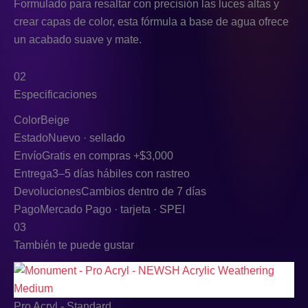
Formulado para resaltar con precisión las luces altas y
crear capas de color, esta fórmula a base de agua ofrece
un acabado suave y mate.
02
Especificaciones
Color
Beige
Estado
Nuevo · sellado
Envío
Gratis en compras +$3,000
Entrega
3–5 días hábiles con rastreo
Devoluciones
Cambios dentro de 7 días
Pago
Mercado Pago · tarjeta · SPEI
03
También te puede gustar
Pro Acryl - Standard