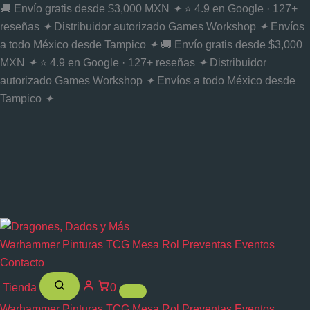
Ir
🚚 Envío gratis desde $3,000 MXN
✦
⭐ 4.9 en Google · 127+
al
reseñas
✦
Distribuidor autorizado Games Workshop
✦
Envíos
contenido
a todo México desde Tampico
✦
🚚 Envío gratis desde $3,000
MXN
✦
⭐ 4.9 en Google · 127+ reseñas
✦
Distribuidor
autorizado Games Workshop
✦
Envíos a todo México desde
Tampico
✦
Warhammer
Pinturas
TCG
Mesa
Rol
Preventas
Eventos
Contacto
Tienda
0
Warhammer
Pinturas
TCG
Mesa
Rol
Preventas
Eventos