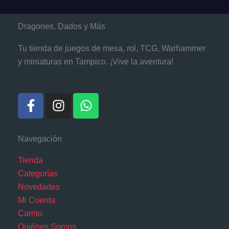
Dragones, Dados y Más
Tu tienda de juegos de mesa, rol, TCG, Warhammer
y miniaturas en Tampico. ¡Vive la aventura!
F
I
W
a
n
h
c
s
a
e
t
t
Navegación
b
a
s
o
g
a
Tienda
o
r
p
Categorías
k
a
p
Novedades
-
m
Mi Cuenta
f
Carrito
Quiénes Somos