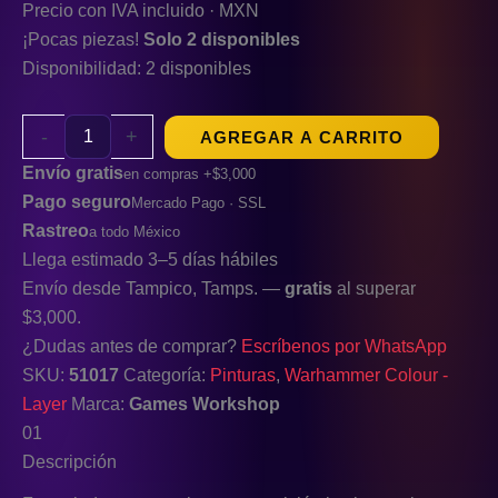
Precio con IVA incluido · MXN
¡Pocas piezas!
Solo 2 disponibles
Disponibilidad:
2 disponibles
-
+
AGREGAR A CARRITO
Envío gratis
en compras +$3,000
Pago seguro
Mercado Pago · SSL
Rastreo
a todo México
Llega estimado 3–5 días hábiles
Envío desde Tampico, Tamps. —
gratis
al superar
$3,000.
¿Dudas antes de comprar?
Escríbenos por WhatsApp
SKU:
51017
Categoría:
Pinturas
,
Warhammer Colour -
Layer
Marca:
Games Workshop
01
Descripción