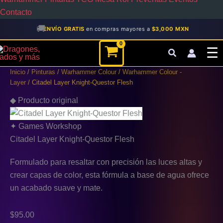
Contacto
🚚
ENVÍO GRATIS
en compras mayores a
$3,000 MXN
Citadel
☰
Layer
Knight-
Inicio
/
Pinturas
/
Warhammer Colour
/
Warhammer Colour -
Questor
Layer
/ Citadel Layer Knight-Questor Flesh
Flesh
cantidad
◆ Producto original
✦ Games Workshop
Citadel Layer Knight-Questor Flesh
Formulado para resaltar con precisión las luces altas y
crear capas de color, esta fórmula a base de agua ofrece
un acabado suave y mate.
$
95.00