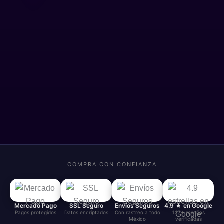
COMPRA CON CONFIANZA
Mercado Pago
SSL Seguro
Envíos Seguros
4.9 ★ en Google
Pagos protegidos
Datos encriptados
Con rastreo a todo
127+ reseñas
México
verificadas