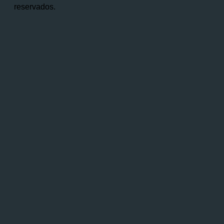
reservados.
Comienza a escribir y presiona Intro para
buscar
INICIO