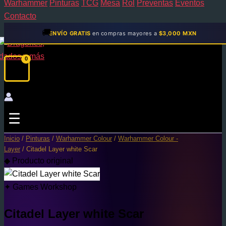
Warhammer
Pinturas
TCG
Mesa
Rol
Preventas
Eventos
Contacto
🚚
ENVÍO GRATIS
en compras mayores a
$3,000 MXN
☰
Inicio
/
Pinturas
/
Warhammer Colour
/
Warhammer Colour -
Layer
/ Citadel Layer white Scar
◆ Producto original
✦ Games Workshop
Citadel Layer white Scar