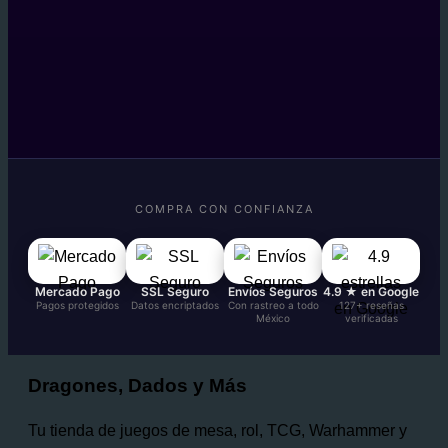
COMPRA CON CONFIANZA
Mercado Pago
SSL Seguro
Envíos Seguros
4.9 ★ en Google
Pagos protegidos
Datos encriptados
Con rastreo a todo
127+ reseñas
México
verificadas
Dragones, Dados y Más
Tu tienda de juegos de mesa, rol, TCG, Warhammer y