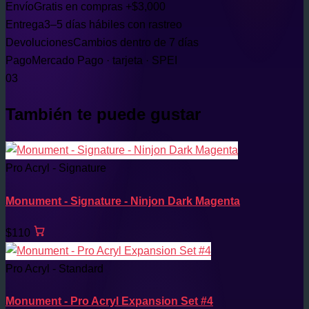
Envío
Gratis en compras +$3,000
Entrega
3–5 días hábiles con rastreo
Devoluciones
Cambios dentro de 7 días
Pago
Mercado Pago · tarjeta · SPEI
03
También te puede gustar
Pro Acryl - Signature
Monument - Signature - Ninjon Dark Magenta
$110
Pro Acryl - Standard
Monument - Pro Acryl Expansion Set #4