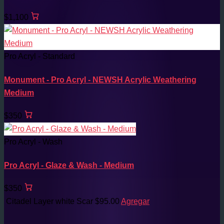
$1,100
Pro Acryl - Standard
Monument - Pro Acryl - NEWSH Acrylic Weathering
Medium
$350
Pro Acryl - Wash
Pro Acryl - Glaze & Wash - Medium
$350
Citadel Layer white Scar
$
95.00
Agregar