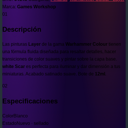
Marca:
Games Workshop
01
Descripción
Las pinturas
Layer
de la gama
Warhammer Colour
tienen
una fórmula fluida diseñada para resaltar detalles, hacer
transiciones de color suaves y pintar sobre la capa base.
white Scar
es perfecta para iluminar y dar dimensión a tus
miniaturas. Acabado satinado suave. Bote de
12ml
.
02
Especificaciones
Color
Blanco
Estado
Nuevo · sellado