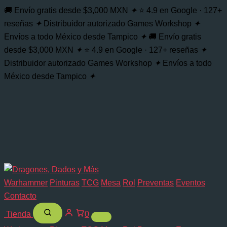
Citadel
Buscar...
Ir
🚚 Envío gratis desde $3,000 MXN
✦
⭐ 4.9 en Google · 127+
Layer
al
reseñas
✦
Distribuidor autorizado Games Workshop
✦
white
contenido
Scar
Envíos a todo México desde Tampico
✦
🚚 Envío gratis
cantidad
desde $3,000 MXN
✦
⭐ 4.9 en Google · 127+ reseñas
✦
Distribuidor autorizado Games Workshop
✦
Envíos a todo
México desde Tampico
✦
Warhammer
Pinturas
TCG
Mesa
Rol
Preventas
Eventos
Contacto
Tienda
0