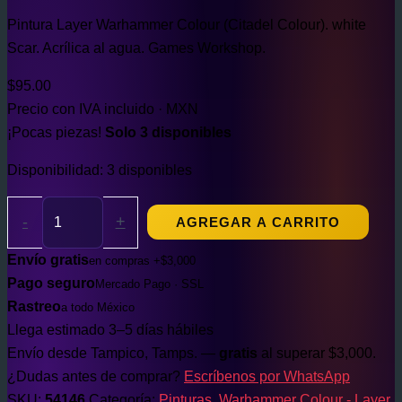
Pintura Layer Warhammer Colour (Citadel Colour). white
Scar. Acrílica al agua. Games Workshop.
$
95.00
Precio con IVA incluido · MXN
¡Pocas piezas!
Solo 3 disponibles
Disponibilidad:
3 disponibles
-
+
AGREGAR A CARRITO
Envío gratis
en compras +$3,000
Pago seguro
Mercado Pago · SSL
Rastreo
a todo México
Llega estimado 3–5 días hábiles
Envío desde Tampico, Tamps. —
gratis
al superar $3,000.
¿Dudas antes de comprar?
Escríbenos por WhatsApp
SKU:
54146
Categoría:
Pinturas
,
Warhammer Colour - Layer