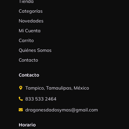
Tienda
-
m
f
Categorías
Novedades
Mi Cuenta
Carrito
Quiénes Somos
Contacto
Contacto
Tampico, Tamaulipas, México
833 533 2464
dragonesdadosymas@gmail.com
Horario