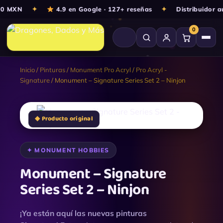
Ir
0 MXN
✦
4.9 en Google · 127+ reseñas
✦
Distribuidor au
al
0
contenido
Inicio
/
Pinturas
/
Monument Pro Acryl
/
Pro Acryl -
Signature
/ Monument – Signature Series Set 2 – Ninjon
◆ Producto original
Monument
✦ MONUMENT HOBBIES
-
Signature
Monument – Signature
Series
Series Set 2 – Ninjon
Set
2
-
¡Ya están aquí las nuevas pinturas
Ninjon