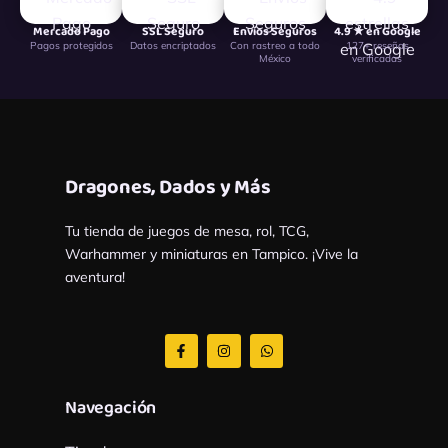
Mercado Pago
SSL Seguro
Envíos Seguros
4.9 ★ en Google
Pagos protegidos
Datos encriptados
Con rastreo a todo
127+ reseñas
México
verificadas
Dragones, Dados y Más
Tu tienda de juegos de mesa, rol, TCG,
Warhammer y miniaturas en Tampico. ¡Vive la
aventura!
F
I
W
a
n
h
c
s
a
e
t
t
b
a
s
Navegación
o
g
a
o
r
p
k
a
p