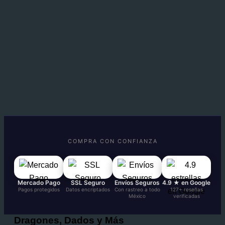
COMPRA CON CONFIANZA
Mercado Pago
SSL Seguro
Envíos Seguros
4.9 ★ en Google
Pagos protegidos
Datos encriptados
Con rastreo a todo
127+ reseñas
México
verificadas
Dragones, Dados y Más