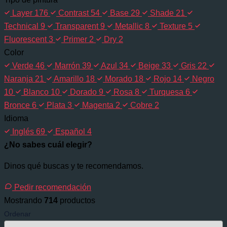
Layer
176
Contrast
54
Base
29
Shade
21
Technical
9
Transparent
9
Metallic
8
Texture
5
Fluorescent
3
Primer
2
Dry
2
Color
Verde
46
Marrón
39
Azul
34
Beige
33
Gris
22
Naranja
21
Amarillo
18
Morado
18
Rojo
14
Negro
10
Blanco
10
Dorado
9
Rosa
8
Turquesa
6
Bronce
6
Plata
3
Magenta
2
Cobre
2
Idioma
Inglés
69
Español
4
¿No sabes cuál elegir?
Dinos qué buscas y te recomendamos.
Pedir recomendación
Mostrando
714
productos
Ordenar