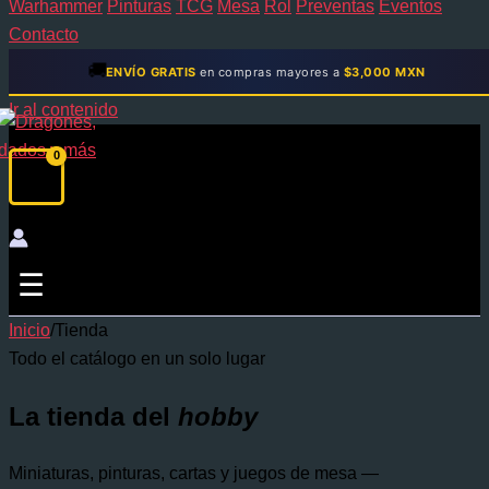
Warhammer
Pinturas
TCG
Mesa
Rol
Preventas
Eventos
Contacto
🚚
ENVÍO GRATIS
en compras mayores a
$3,000 MXN
Ir al contenido
☰
Inicio
/
Tienda
Todo el catálogo en un solo lugar
La tienda del
hobby
Miniaturas, pinturas, cartas y juegos de mesa —