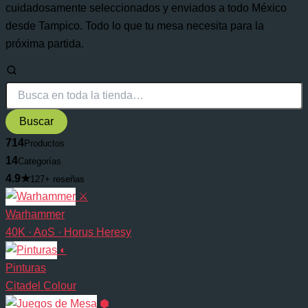
cuidadosamente seleccionados y enviados a todo México
desde Tampico. Todo lo que tu mesa necesita para la
próxima partida.
Buscar
714
Productos
14
Categorías
4.9★
127+ reseñas
⚔
Warhammer
40K · AoS · Horus Heresy
◐
Pinturas
Citadel Colour
⬢