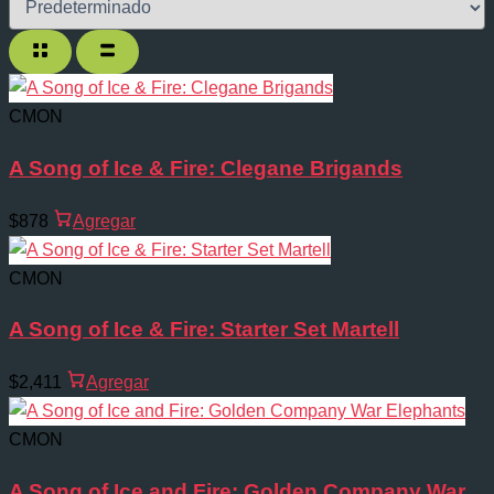
CMON
A Song of Ice & Fire: Clegane Brigands
$878
Agregar
CMON
A Song of Ice & Fire: Starter Set Martell
$2,411
Agregar
CMON
A Song of Ice and Fire: Golden Company War