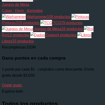
Juegos de Mesa
Catan · Devir · Asmodee
Warhammer
108 productos
Pinturas
319 productos
TCG
79 productos
Juegos de Mesa
33 productos
Rol
12 productos
Dados
4 productos
Libros
33 productos
Recompensas DDM
Gana puntos en cada compra
1 punto por cada $1 · canjéalos como descuento. Envío
gratis desde $3,000.
Únete gratis
Explora todo
Todos los productos