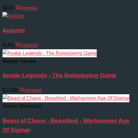
$220
Agregar
Autumn
$185
Agregar
Magpie Games
Avatar Legends - The Roleplaying Game
$1,030
Agregar
Games Workshop
Beast of Chaos - Beastlord - Warhammer Age
Of Sigmar