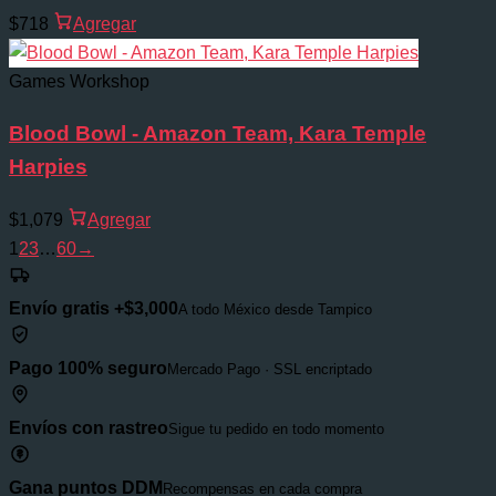
$718
Agregar
Games Workshop
Blood Bowl - Amazon Team, Kara Temple
Harpies
$1,079
Agregar
1
2
3
…
60
→
Envío gratis +$3,000
A todo México desde Tampico
Pago 100% seguro
Mercado Pago · SSL encriptado
Envíos con rastreo
Sigue tu pedido en todo momento
Gana puntos DDM
Recompensas en cada compra