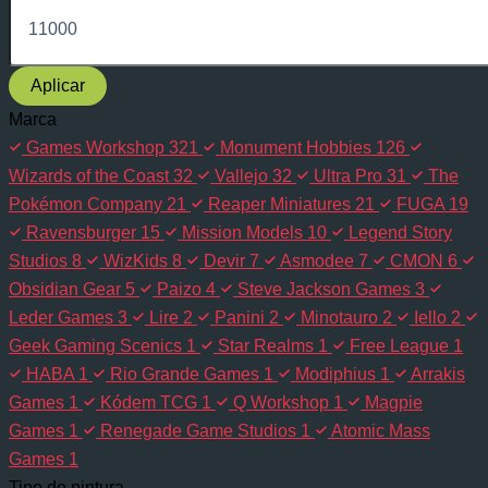
Aplicar
Marca
Games Workshop
321
Monument Hobbies
126
Wizards of the Coast
32
Vallejo
32
Ultra Pro
31
The
Pokémon Company
21
Reaper Miniatures
21
FUGA
19
Ravensburger
15
Mission Models
10
Legend Story
Studios
8
WizKids
8
Devir
7
Asmodee
7
CMON
6
Obsidian Gear
5
Paizo
4
Steve Jackson Games
3
Leder Games
3
Lire
2
Panini
2
Minotauro
2
Iello
2
Geek Gaming Scenics
1
Star Realms
1
Free League
1
HABA
1
Rio Grande Games
1
Modiphius
1
Arrakis
Games
1
Kódem TCG
1
Q Workshop
1
Magpie
Games
1
Renegade Game Studios
1
Atomic Mass
Games
1
Tipo de pintura