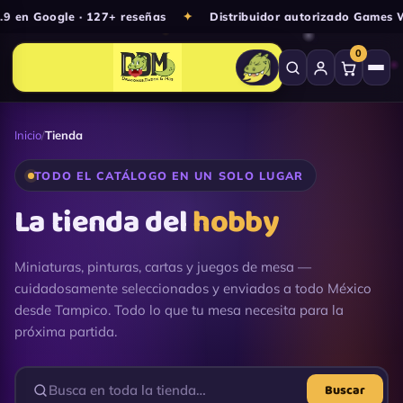
Ir
n Google · 127+ reseñas
✦
Distribuidor autorizado Games Wo
al
0
contenido
Inicio
/
Tienda
TODO EL CATÁLOGO EN UN SOLO LUGAR
La tienda del
hobby
Miniaturas, pinturas, cartas y juegos de mesa —
cuidadosamente seleccionados y enviados a todo México
desde Tampico. Todo lo que tu mesa necesita para la
próxima partida.
Buscar