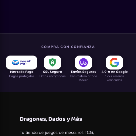
COMPRA CON CONFIANZA
Mercado Pago
SSL Seguro
Envíos Seguros
4.9 ★ en Google
Pagos protegidos
Datos encriptados
Con rastreo a todo
127+ reseñas
México
verificadas
Dragones, Dados y Más
Tu tienda de juegos de mesa, rol, TCG,