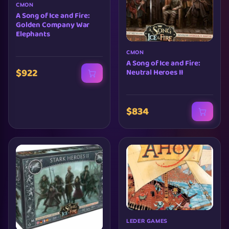
CMON
A Song of Ice and Fire:
Golden Company War
Elephants
CMON
A Song of Ice and Fire:
$922
Neutral Heroes II
$834
LEDER GAMES