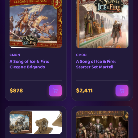
CMON
CMON
A Song of Ice & Fire:
A Song of Ice & Fire:
Clegane Brigands
Starter Set Martell
$878
$2,411