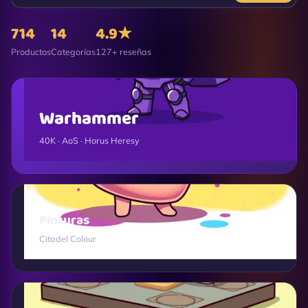
714
14
4.9★
Productos
Categorías
127+ reseñas
Warhammer
40K · AoS · Horus Heresy
Pinturas
Citadel Colour