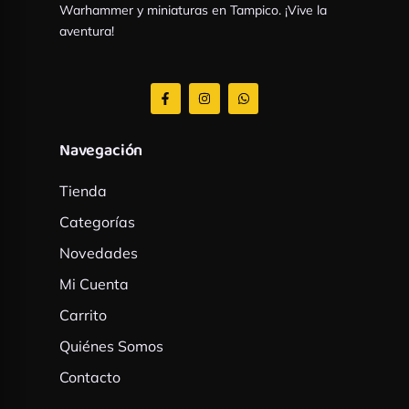
Warhammer y miniaturas en Tampico. ¡Vive la
aventura!
F
I
W
a
n
h
c
s
a
e
t
t
b
a
s
Navegación
o
g
a
o
r
p
k
a
p
Tienda
-
m
f
Categorías
Novedades
Mi Cuenta
Carrito
Quiénes Somos
Contacto