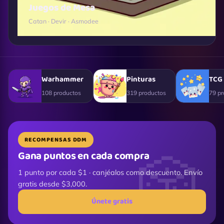
Juegos de Mesa
Catan · Devir · Asmodee
Warhammer
Pinturas
TCG
108 productos
319 productos
79 pr
RECOMPENSAS DDM
Gana puntos en cada compra
1 punto por cada $1 · canjéalos como descuento. Envío
gratis desde $3,000.
Únete gratis