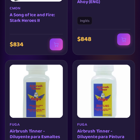
Ahoy (ENG)
CMON
A Song of Ice and Fire:
Stark Heroes II
Inglés
$848
$834
FUGA
FUGA
Airbrush Tinner -
Airbrush Tinner -
Diluyente para Esmaltes
Diluyente para Pintura