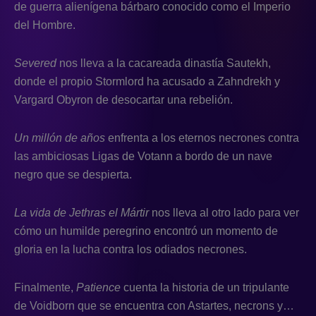
de guerra alienígena bárbaro conocido como el Imperio
del Hombre.
Severed
nos lleva a la cacareada dinastía Sautekh,
donde el propio Stormlord ha acusado a Zahndrekh y
Vargard Obyron de desocartar una rebelión.
Un millón de años
enfrenta a los eternos necrones contra
las ambiciosas Ligas de Votann a bordo de un nave
negro que se despierta.
La vida de Jethras el Mártir
nos lleva al otro lado para ver
cómo un humilde peregrino encontró un momento de
gloria en la lucha contra los odiados necrones.
Finalmente,
Patience
cuenta la historia de un tripulante
de Voidborn que se encuentra con Astartes, necrons y…