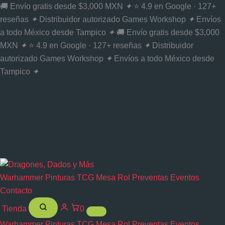
Ir
🚚 Envío gratis desde $3,000 MXN
✦
⭐ 4.9 en Google · 127+
al
reseñas
✦
Distribuidor autorizado Games Workshop
✦
Envíos
contenido
a todo México desde Tampico
✦
🚚 Envío gratis desde $3,000
MXN
✦
⭐ 4.9 en Google · 127+ reseñas
✦
Distribuidor
autorizado Games Workshop
✦
Envíos a todo México desde
Tampico
✦
Warhammer
Pinturas
TCG
Mesa
Rol
Preventas
Eventos
Contacto
Tienda
0
Warhammer
Pinturas
TCG
Mesa
Rol
Preventas
Eventos