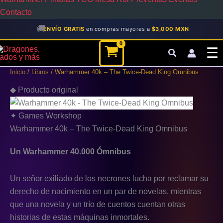
Contacto
🚚
ENVÍO GRATIS
en compras mayores a
$3,000 MXN
Warhammer
☰
40k
-
Inicio
/
Libros
/ Warhammer 40k – The Twice-Dead King Omnibus
The
Twice-
◆ Producto original
Dead
King
Omnibus
✦ Games Workshop
cantidad
Warhammer 40k – The Twice-Dead King Omnibus
Un Warhammer 40.000 Ómnibus
Un señor exiliado de los necrones lucha por reclamar su
derecho de nacimiento en un par de novelas, mientras
que una novela y un trío de cuentos cuentan otras
historias de estas máquinas inmortales.