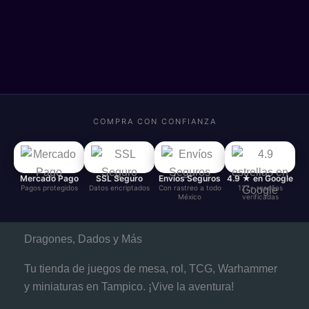
COMPRA CON CONFIANZA
Mercado Pago
SSL Seguro
Envíos Seguros
4.9 ★ en Google
Pagos protegidos
Datos encriptados
Con rastreo a todo
127+ reseñas
México
verificadas
Dragones, Dados y Más
Tu tienda de juegos de mesa, rol, TCG, Warhammer
y miniaturas en Tampico. ¡Vive la aventura!