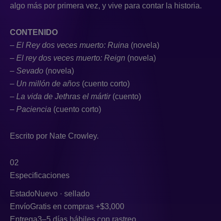
algo más por primera vez, y vive para contar la historia.
CONTENIDO
–
El Rey dos veces muerto: Ruina
(novela)
–
El rey dos veces muerto: Reign
(novela)
–
Sevado
(novela)
–
Un millón de años
(cuento corto)
–
La vida de Jethras el mártir
(cuento)
–
Paciencia
(cuento corto)
Escrito por Nate Crowley.
02
Especificaciones
Estado
Nuevo · sellado
Envío
Gratis en compras +$3,000
Entrega
3–5 días hábiles con rastreo