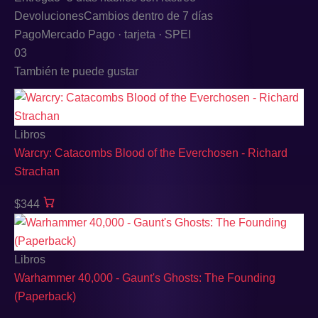
Devoluciones
Cambios dentro de 7 días
Pago
Mercado Pago · tarjeta · SPEI
03
También te puede gustar
Libros
Warcry: Catacombs Blood of the Everchosen - Richard
Strachan
$344
Libros
Warhammer 40,000 - Gaunt's Ghosts: The Founding
(Paperback)