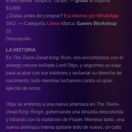
Envío desde Tampico, Tamps. —
gratis
al superar
$3,000.
¿Dudas antes de comprar?
Escríbenos por WhatsApp
SKU:
—
Categoría:
Libros
Marca:
Games Workshop
01
Descripción
LA HISTORIA
En
The Twice-Dead King: Ruin
, nos encontramos con el
amargo necron exiliado Lord Oltyx, y seguimos su viaje
para acabar con sus traidores y reclamar su derecho de
nacimiento, todo mientras luchamos contra un gran
ejército de orcos.
Oltyx se enfrenta a una nueva amenaza en
The Twice-
Dead King: Reign
, gobernando una dinastía descolorida
y lidiando con la maldición de Flayer. Mientras tanto, una
nueva amenaza intenta quitarle todo de nuevo, un culto