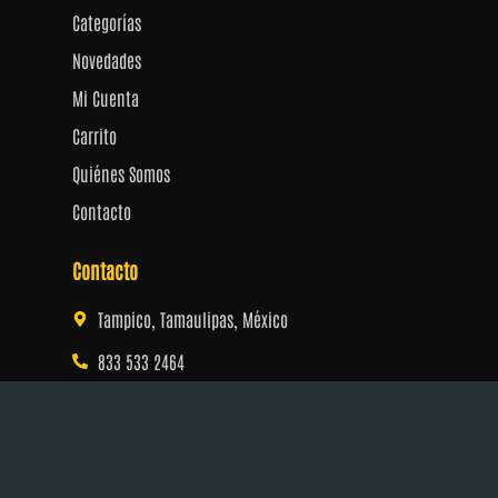
f
Categorías
Novedades
Mi Cuenta
Carrito
Quiénes Somos
Contacto
Contacto
Tampico, Tamaulipas, México
833 533 2464
dragonesdadosymas@gmail.com
Horario