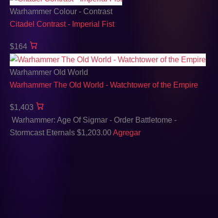
Warhammer Colour - Contrast
Citadel Contrast - Imperial Fist
$164
Warhammer Old World
Warhammer The Old World - Watchtower of the Empire
$1,403
Warhammer: Age Of Sigmar - Order Battletome -
Stormcast Eternals
$
1,203.00
Agregar