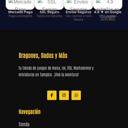
Mercado Pago
SSL Seguro
Envíos Seguros
4.9 ★ en Google
Pagos protegidos
Datos encriptados
Con rastreo a todo
127+ reseñas
México
verificadas
Dragones, Dados y Más
Tu tienda de juegos de mesa, rol, TCG, Warhammer y
miniaturas en Tampico. ¡Vive la aventura!
F
I
W
a
n
h
c
s
a
e
t
t
b
a
s
Navegación
o
g
a
o
r
p
k
a
p
Tienda
-
m