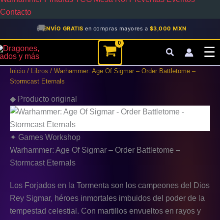
Contacto
🚚
ENVÍO GRATIS
en compras mayores a
$3,000 MXN
Warhammer:
☰
Age
Of
Inicio
/
Libros
/ Warhammer: Age Of Sigmar – Order Battletome –
Sigmar
Stormcast Eternals
-
Order
◆ Producto original
Battletome
-
Stormcast
Eternals
✦ Games Workshop
cantidad
Warhammer: Age Of Sigmar – Order Battletome –
Stormcast Eternals
Los Forjados en la Tormenta son los campeones del Dios
Rey Sigmar, héroes inmortales imbuidos del poder de la
tempestad celestial. Con martillos envueltos en rayos y