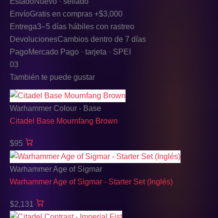
Estado
Nuevo · sellado
Envío
Gratis en compras +$3,000
Entrega
3–5 días hábiles con rastreo
Devoluciones
Cambios dentro de 7 días
Pago
Mercado Pago · tarjeta · SPEI
03
También te puede gustar
Warhammer Colour - Base
Citadel Base Mournfang Brown
$95
Warhammer Age of Sigmar
Warhammer Age of Sigmar - Starter Set (Inglés)
$2,131