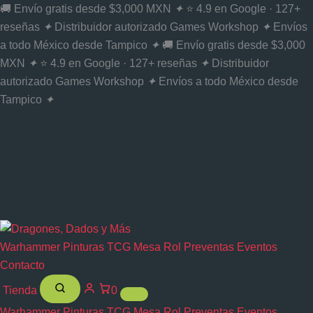
Ir
🚚 Envío gratis desde $3,000 MXN
✦
⭐ 4.9 en Google · 127+
al
reseñas
✦
Distribuidor autorizado Games Workshop
✦
Envíos
contenido
a todo México desde Tampico
✦
🚚 Envío gratis desde $3,000
MXN
✦
⭐ 4.9 en Google · 127+ reseñas
✦
Distribuidor
autorizado Games Workshop
✦
Envíos a todo México desde
Tampico
✦
Warhammer
Pinturas
TCG
Mesa
Rol
Preventas
Eventos
Contacto
Tienda
0
Warhammer
Pinturas
TCG
Mesa
Rol
Preventas
Eventos