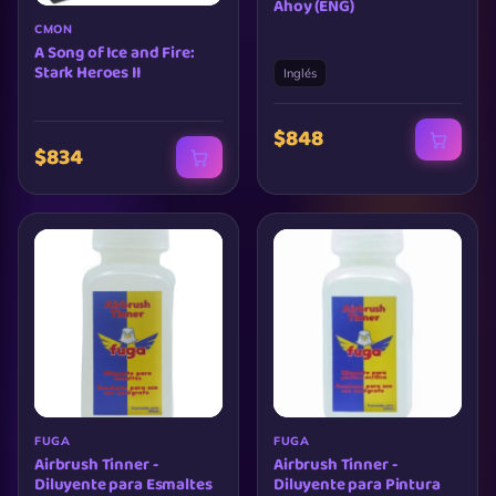
Ahoy (ENG)
CMON
A Song of Ice and Fire:
Stark Heroes II
Inglés
$848
$834
FUGA
FUGA
Airbrush Tinner -
Airbrush Tinner -
Diluyente para Esmaltes
Diluyente para Pintura