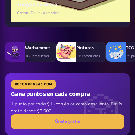
Juegos de Mesa
Catan · Devir · Asmodee
Warhammer
Pinturas
TCG
108 productos
319 productos
79 pr
RECOMPENSAS DDM
Gana puntos en cada compra
1 punto por cada $1 · canjéalos como descuento. Envío
gratis desde $3,000.
Únete gratis