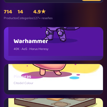
714
14
4.9★
Productos
Categorías
127+ reseñas
Warhammer
40K · AoS · Horus Heresy
Pinturas
Citadel Colour