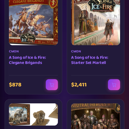
CMON
CMON
A Song of Ice & Fire:
A Song of Ice & Fire:
Clegane Brigands
Starter Set Martell
$878
$2,411