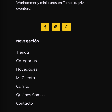
Warhammer y miniaturas en Tampico. ¡Vive la
aventura!
F
I
W
a
n
h
c
s
a
e
t
t
b
a
s
Navegación
o
g
a
o
r
p
k
a
p
Tienda
-
m
f
Categorías
Novedades
Mi Cuenta
Carrito
Quiénes Somos
Contacto