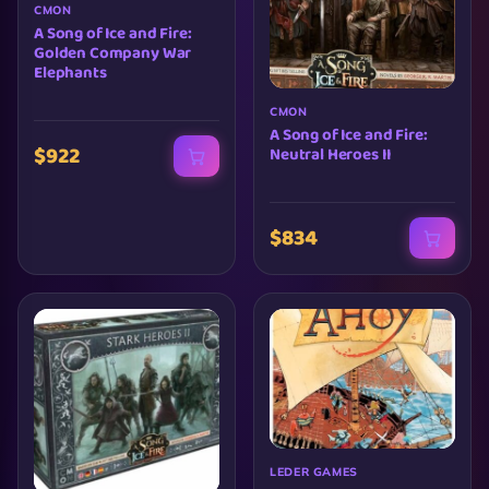
CMON
A Song of Ice and Fire:
Golden Company War
Elephants
CMON
A Song of Ice and Fire:
$922
Neutral Heroes II
$834
LEDER GAMES