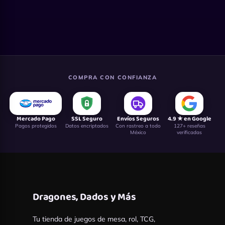
COMPRA CON CONFIANZA
Mercado Pago
SSL Seguro
Envíos Seguros
4.9 ★ en Google
Pagos protegidos
Datos encriptados
Con rastreo a todo
127+ reseñas
México
verificadas
Dragones, Dados y Más
Tu tienda de juegos de mesa, rol, TCG,