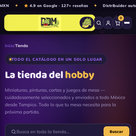
Ir
XN
✦
4.9 en Google · 127+ reseñas
✦
Distribuidor autor
al
0
contenido
Inicio
/
Tienda
TODO EL CATÁLOGO EN UN SOLO LUGAR
La tienda del
hobby
Miniaturas, pinturas, cartas y juegos de mesa —
cuidadosamente seleccionados y enviados a todo México
desde Tampico. Todo lo que tu mesa necesita para la
próxima partida.
Buscar