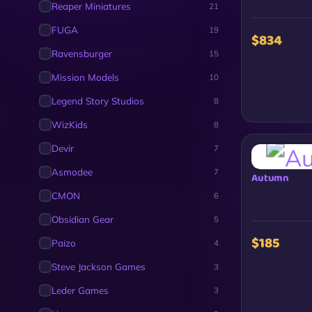
Reaper Miniatures
21
FUGA
19
$834
Ravensburger
15
Mission Models
10
Legend Story Studios
8
WizKids
8
Devir
7
Asmodee
7
Autumn
CMON
6
Obsidian Gear
5
$185
Paizo
4
Steve Jackson Games
3
Leder Games
3