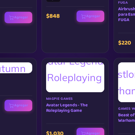
FUGA
Airbrush
para Esm
$848
Agregar
Agregar
FUGA
$220
MAGPIE GAMES
Avatar Legends - The
Agregar
GAMES 
Roleplaying Game
Beast of
Warhamm
$1,030
Agregar