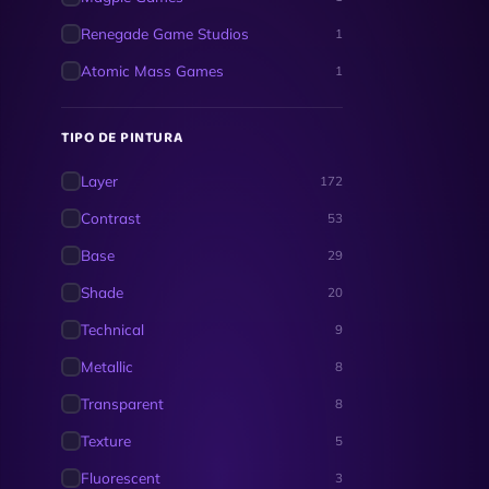
Renegade Game Studios
1
Atomic Mass Games
1
TIPO DE PINTURA
Layer
172
Contrast
53
Base
29
Shade
20
Technical
9
Metallic
8
Transparent
8
Texture
5
Fluorescent
3