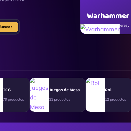
Warhammer
40K · AoS · Horus Heresy
Buscar
TCG
Juegos de Mesa
Rol
79 productos
33 productos
12 productos