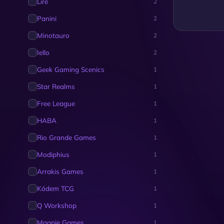
Lire
2
Panini
2
Minotauro
2
Iello
2
Geek Gaming Scenics
1
Star Realms
1
Free League
1
HABA
1
Rio Grande Games
1
Modiphius
1
Arrakis Games
1
Kódem TCG
1
Q Workshop
1
Magpie Games
1