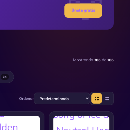
Únete gratis
706
706
Mostrando
de
s
34
Ordenar