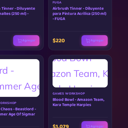
FUGA
 Tinner - Diluyente
Airbrush Tinner - Diluyente
altes (250 ml) -
para Pintura Acrilica (250 ml)
- FUGA
$220
Agregar
Agregar
GAMES WORKSHOP
Blood Bowl - Amazon Team,
WORKSHOP
Kara Temple Harpies
 Chaos - Beastlord -
er Age Of Sigmar
$1,079
Agregar