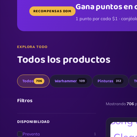
Gana puntos en 
RECOMPENSAS DDM
1 punto por cada $1 · canjéal
EXPLORA TODO
Todos los productos
Todos
Warhammer
Pinturas
T
706
109
312
Filtros
Mostrando
706
p
DISPONIBILIDAD
Preventa
1