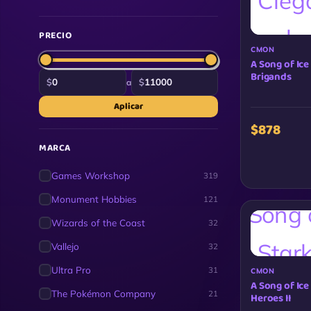
PRECIO
CMON
A Song of Ice
Brigands
$
$
a
Aplicar
$878
MARCA
Games Workshop
319
Monument Hobbies
121
Wizards of the Coast
32
Vallejo
32
Ultra Pro
31
CMON
A Song of Ice
The Pokémon Company
21
Heroes II