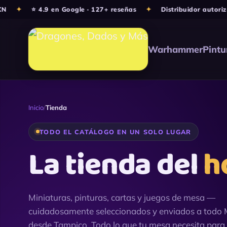
Ir
✦
⭐ 4.9 en Google · 127+ reseñas
✦
Distribuidor autorizado
al
contenido
Warhammer
Pintu
Inicio
/
Tienda
TODO EL CATÁLOGO EN UN SOLO LUGAR
La tienda del
h
Miniaturas, pinturas, cartas y juegos de mesa —
cuidadosamente seleccionados y enviados a todo 
desde Tampico. Todo lo que tu mesa necesita para