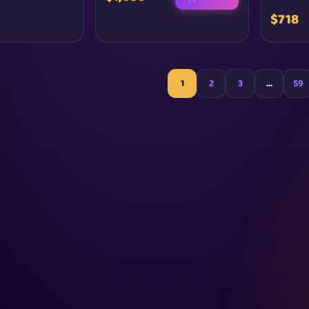
$718
1
2
3
…
59