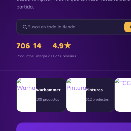
partida.
706
14
4.9★
Productos
Categorías
127+ reseñas
Warhammer
Pinturas
109 productos
312 productos