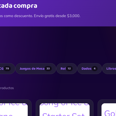
cada compra
os como descuento. Envío gratis desde $3,000.
CG
Juegos de Mesa
Rol
Dados
Libro
79
33
12
4
roductos