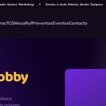
 Games Workshop
✦
Envíos a todo México desde Tampico
✦

ras
TCG
Mesa
Rol
Preventas
Eventos
Contacto
obby
México
 la próxima