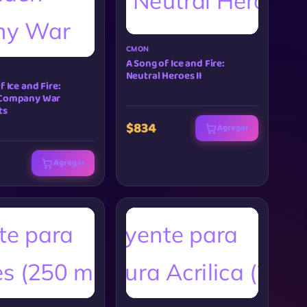
CMON
A Song of Ice and Fire:
Neutral Heroes II
f Ice and Fire:
 Company War
ts
$834
Agregar
Agregar