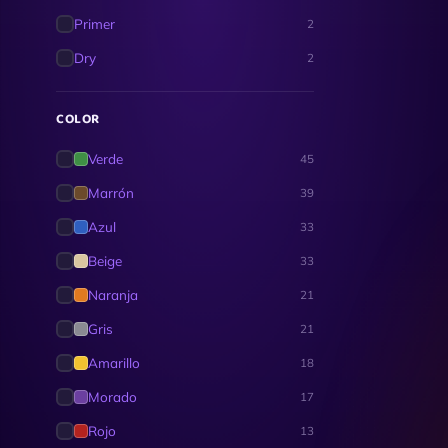
Primer
2
Dry
2
COLOR
Verde
45
Marrón
39
Azul
33
Beige
33
Naranja
21
Gris
21
Amarillo
18
Morado
17
Rojo
13