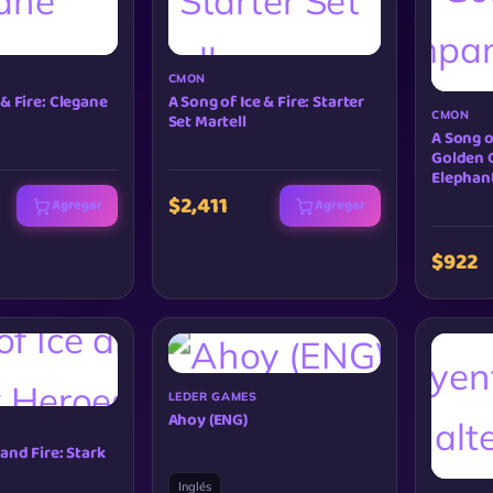
CMON
 & Fire: Clegane
A Song of Ice & Fire: Starter
CMON
Set Martell
A Song o
Golden
Elephan
$2,411
Agregar
Agregar
$922
LEDER GAMES
Ahoy (ENG)
 and Fire: Stark
Inglés