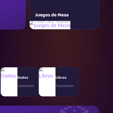
Juegos de Mesa
Catan · Devir · Asmodee
Dados
Libros
4 productos
34 productos