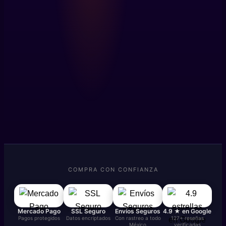
COMPRA CON CONFIANZA
Mercado Pago
SSL Seguro
Envíos Seguros
4.9 ★ en Google
Pagos protegidos
Datos encriptados
Con rastreo a todo
127+ reseñas
México
verificadas