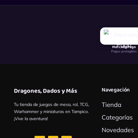
Mercado Pago
Pagos protegidos
Navegación
Dragones, Dados y Más
Tienda
Tu tienda de juegos de mesa, rol, TCG,
Warhammer y miniaturas en Tampico.
Categorías
¡Vive la aventura!
Novedades
F
I
W