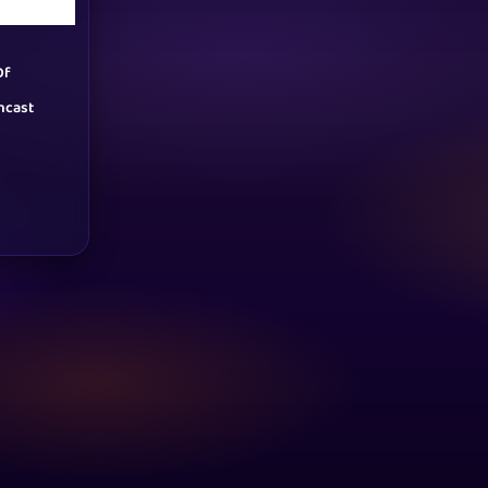
Of
mcast