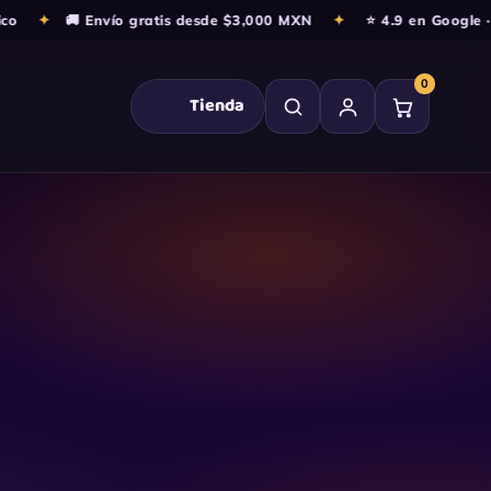
o
✦
🚚 Envío gratis desde $3,000 MXN
✦
⭐ 4.9 en Google · 1
0
Tienda