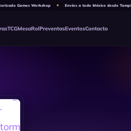
orizado Games Workshop
✦
Envíos a todo México desde Tampic
ras
TCG
Mesa
Rol
Preventas
Eventos
Contacto