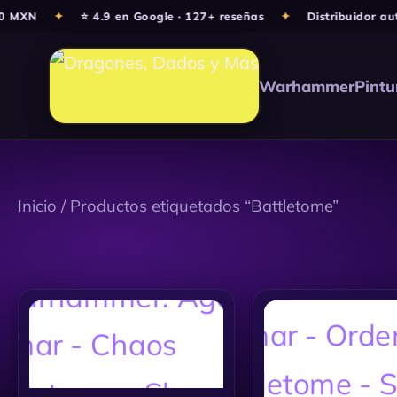
Ir
 MXN
✦
⭐ 4.9 en Google · 127+ reseñas
✦
Distribuidor aut
al
contenido
Warhammer
Pintu
Inicio
/ Productos etiquetados “Battletome”