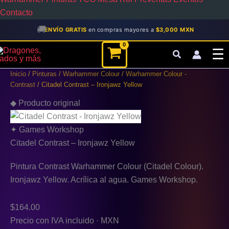
Contacto
🚚
ENVÍO GRATIS
en compras mayores a
$3,000 MXN
Citadel
☰
Contrast
-
Inicio
/
Pinturas
/
Warhammer Colour
/
Warhammer Colour -
Ironjawz
Contrast
/ Citadel Contrast – Ironjawz Yellow
Yellow
cantidad
◆ Producto original
✦ Games Workshop
Citadel Contrast – Ironjawz Yellow
Pintura Contrast Warhammer Colour (Citadel Colour).
Ironjawz Yellow. Acrílica al agua. Games Workshop.
$
164.00
Precio con IVA incluido · MXN