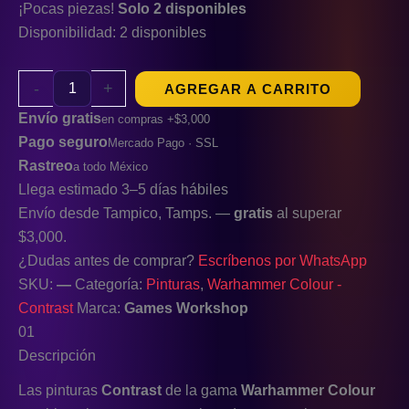
¡Pocas piezas!
Solo 2 disponibles
Disponibilidad:
2 disponibles
-
+
AGREGAR A CARRITO
Envío gratis
en compras +$3,000
Pago seguro
Mercado Pago · SSL
Rastreo
a todo México
Llega estimado 3–5 días hábiles
Envío desde Tampico, Tamps. —
gratis
al superar
$3,000.
¿Dudas antes de comprar?
Escríbenos por WhatsApp
SKU:
—
Categoría:
Pinturas
,
Warhammer Colour -
Contrast
Marca:
Games Workshop
01
Descripción
Las pinturas
Contrast
de la gama
Warhammer Colour