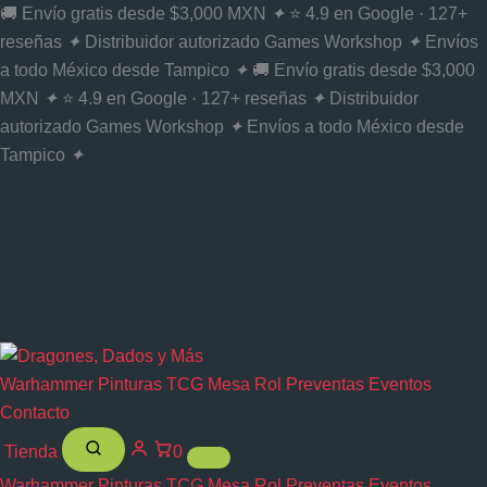
Ir
🚚 Envío gratis desde $3,000 MXN
✦
⭐ 4.9 en Google · 127+
al
reseñas
✦
Distribuidor autorizado Games Workshop
✦
Envíos
contenido
a todo México desde Tampico
✦
🚚 Envío gratis desde $3,000
MXN
✦
⭐ 4.9 en Google · 127+ reseñas
✦
Distribuidor
autorizado Games Workshop
✦
Envíos a todo México desde
Tampico
✦
Warhammer
Pinturas
TCG
Mesa
Rol
Preventas
Eventos
Contacto
Tienda
0
Warhammer
Pinturas
TCG
Mesa
Rol
Preventas
Eventos