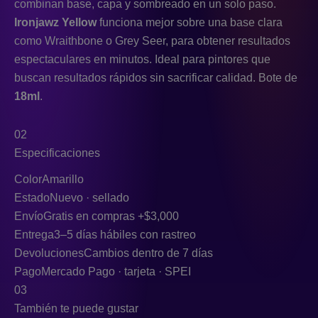
combinan base, capa y sombreado en un solo paso.
Ironjawz Yellow
funciona mejor sobre una base clara
como Wraithbone o Grey Seer, para obtener resultados
espectaculares en minutos. Ideal para pintores que
buscan resultados rápidos sin sacrificar calidad. Bote de
18ml
.
02
Especificaciones
Color
Amarillo
Estado
Nuevo · sellado
Envío
Gratis en compras +$3,000
Entrega
3–5 días hábiles con rastreo
Devoluciones
Cambios dentro de 7 días
Pago
Mercado Pago · tarjeta · SPEI
03
También te puede gustar